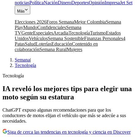
noticias
Política
Nación
Dinero
Deportes
Opinión
Impresa
Jet Set
Más
Elecciones 2026
Foros Semana
Mejor Colombia
Semana
Play
Mundo
Confidenciales
Semana
TV
Gente
Especiales
Arcadia
Tecnología
Turismo
Estados
Unidos
Vehículos
Semana Sostenible
Finanzas Personales
4
Patas
Salud
Loterías
Educación
Contenido en
colaboración
Semana Rural
Mujeres
Semana
|
Tecnología
Tecnología
IA reveló los mejores tips para elegir una
moto según su estatura
ChatGPT expuso algunas recomendaciones para que los
conductores de motos elijan el vehículo que más se adecúe a sus
necesidades.
Siga de cerca las tendencias en tecnología y ciencia en Discover