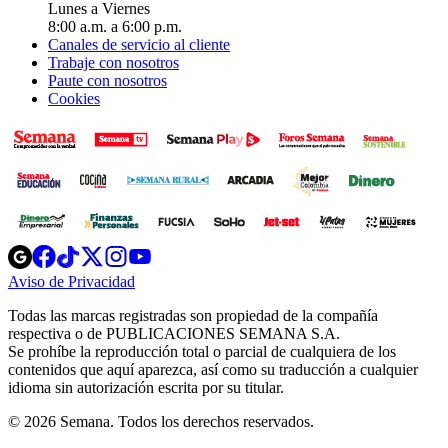
Lunes a Viernes
8:00 a.m. a 6:00 p.m.
Canales de servicio al cliente
Trabaje con nosotros
Paute con nosotros
Cookies
Opens
Opens
Opens
Opens
Opens
in
in
in
in
in
Aviso de Privacidad
Opens
new
new
new
new
new
in
window
window
window
window
window
Todas las marcas registradas son propiedad de la compañía
new
respectiva o de PUBLICACIONES SEMANA S.A.
window
Se prohíbe la reproducción total o parcial de cualquiera de los
contenidos que aquí aparezca, así como su traducción a cualquier
idioma sin autorización escrita por su titular.
© 2026 Semana. Todos los derechos reservados.