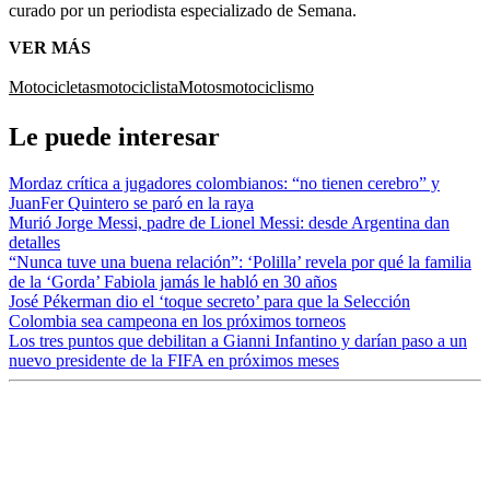
curado por un periodista especializado de Semana.
VER MÁS
Motocicletas
motociclista
Motos
motociclismo
Le puede interesar
Mordaz crítica a jugadores colombianos: “no tienen cerebro” y
JuanFer Quintero se paró en la raya
Murió Jorge Messi, padre de Lionel Messi: desde Argentina dan
detalles
“Nunca tuve una buena relación”: ‘Polilla’ revela por qué la familia
de la ‘Gorda’ Fabiola jamás le habló en 30 años
José Pékerman dio el ‘toque secreto’ para que la Selección
Colombia sea campeona en los próximos torneos
Los tres puntos que debilitan a Gianni Infantino y darían paso a un
nuevo presidente de la FIFA en próximos meses