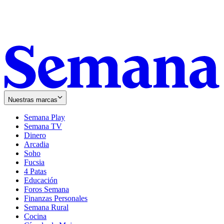
Nuestras marcas
Semana Play
Semana TV
Dinero
Arcadia
Soho
Opens
Fucsia
in
Opens
4 Patas
new
in
Educación
window
new
Foros Semana
window
Finanzas Personales
Semana Rural
Cocina