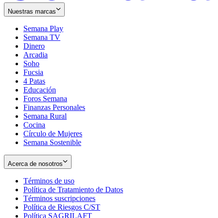
Nuestras marcas
Semana Play
Semana TV
Dinero
Arcadia
Soho
Opens
Fucsia
in
Opens
4 Patas
new
in
Educación
window
new
Foros Semana
window
Finanzas Personales
Semana Rural
Cocina
Círculo de Mujeres
Semana Sostenible
Acerca de nosotros
Términos de uso
Opens
Política de Tratamiento de Datos
in
Opens
Términos suscripciones
new
Opens
in
Política de Riesgos C/ST
window
in
Opens
new
Política SAGRILAFT
Opens
new
in
window