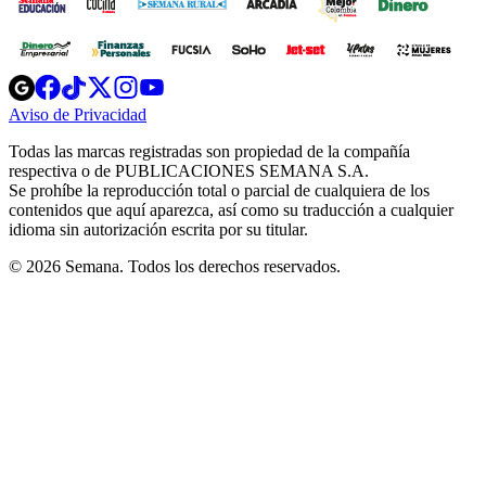
Opens
Opens
Opens
Opens
Opens
in
in
in
in
in
Aviso de Privacidad
Opens
new
new
new
new
new
in
window
window
window
window
window
Todas las marcas registradas son propiedad de la compañía
new
respectiva o de PUBLICACIONES SEMANA S.A.
window
Se prohíbe la reproducción total o parcial de cualquiera de los
contenidos que aquí aparezca, así como su traducción a cualquier
idioma sin autorización escrita por su titular.
© 2026 Semana. Todos los derechos reservados.