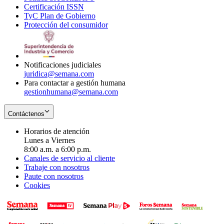
Certificación ISSN
Opens
in
window
new
TyC Plan de Gobierno
in
new
Opens
window
Protección del consumidor
new
window
in
Opens
window
new
in
window
new
window
Notificaciones judiciales
juridica@semana.com
Para contactar a gestión humana
gestionhumana@semana.com
Contáctenos
Horarios de atención
Lunes a Viernes
8:00 a.m. a 6:00 p.m.
Canales de servicio al cliente
Trabaje con nosotros
Paute con nosotros
Cookies