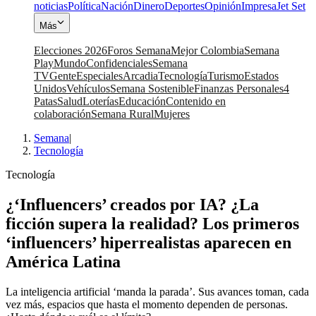
noticias
Política
Nación
Dinero
Deportes
Opinión
Impresa
Jet Set
Más
Elecciones 2026
Foros Semana
Mejor Colombia
Semana
Play
Mundo
Confidenciales
Semana
TV
Gente
Especiales
Arcadia
Tecnología
Turismo
Estados
Unidos
Vehículos
Semana Sostenible
Finanzas Personales
4
Patas
Salud
Loterías
Educación
Contenido en
colaboración
Semana Rural
Mujeres
Semana
|
Tecnología
Tecnología
¿‘Influencers’ creados por IA? ¿La
ficción supera la realidad? Los primeros
‘influencers’ hiperrealistas aparecen en
América Latina
La inteligencia artificial ‘manda la parada’. Sus avances toman, cada
vez más, espacios que hasta el momento dependen de personas.