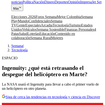
noticias
Política
Nación
Dinero
Deportes
Opinión
Impresa
Jet Set
Más
Elecciones 2026
Foros Semana
Mejor Colombia
Semana
Play
Mundo
Confidenciales
Semana
TV
Gente
Especiales
Arcadia
Tecnología
Turismo
Estados
Unidos
Vehículos
Semana Sostenible
Finanzas Personales
4
Patas
Salud
Loterías
Educación
Contenido en
colaboración
Semana Rural
Mujeres
Semana
|
Tecnología
ESPACIO
Ingenuity: ¿qué está retrasando el
despegue del helicóptero en Marte?
La NASA usará el Ingenuity para llevar a cabo el primer vuelo de
un helicóptero en otro planeta.
Siga de cerca las tendencias en tecnología y ciencia en Discover