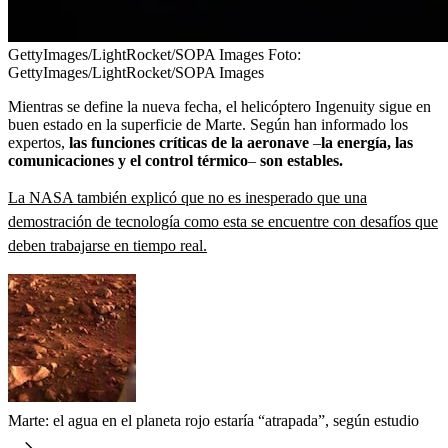
GettyImages/LightRocket/SOPA Images
Foto:
GettyImages/LightRocket/SOPA Images
Mientras se define la nueva fecha, el helicóptero Ingenuity sigue en
buen estado en la superficie de Marte. Según han informado los
expertos,
las funciones críticas de la aeronave
–
la energía, las
comunicaciones y el control térmico
–
son estables.
La NASA también explicó que no es inesperado que una
demostración de tecnología como esta se encuentre con desafíos que
deben trabajarse en tiempo real.
Marte: el agua en el planeta rojo estaría “atrapada”, según estudio