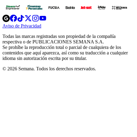
Opens
Opens
Opens
Opens
Opens
in
in
in
in
in
Aviso de Privacidad
Opens
new
new
new
new
new
in
window
window
window
window
window
Todas las marcas registradas son propiedad de la compañía
new
respectiva o de PUBLICACIONES SEMANA S.A.
window
Se prohíbe la reproducción total o parcial de cualquiera de los
contenidos que aquí aparezca, así como su traducción a cualquier
idioma sin autorización escrita por su titular.
© 2026 Semana. Todos los derechos reservados.