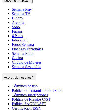
Nuestras marcas
Semana Play
Semana TV
Dinero
Arcadia
Soho
Opens
Fucsia
in
Opens
4 Patas
new
in
Educación
window
new
Foros Semana
window
Finanzas Personales
Semana Rural
Cocina
Círculo de Mujeres
Semana Sostenible
Acerca de nosotros
Términos de uso
Opens
Política de Tratamiento de Datos
in
Opens
Términos suscripciones
new
Opens
in
Política de Riesgos C/ST
window
in
Opens
new
Política SAGRILAFT
Opens
new
in
window
Certificación ISSN
Opens
in
window
new