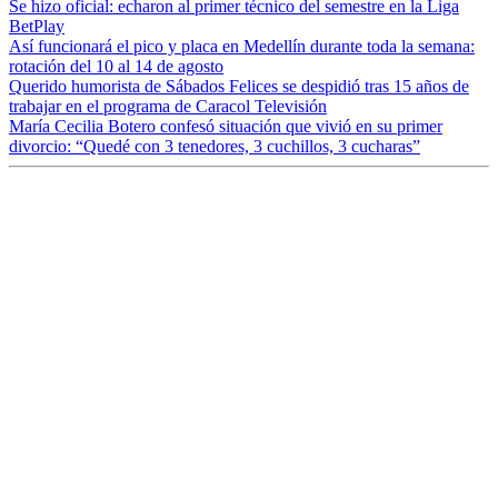
Se hizo oficial: echaron al primer técnico del semestre en la Liga
BetPlay
Así funcionará el pico y placa en Medellín durante toda la semana:
rotación del 10 al 14 de agosto
Querido humorista de Sábados Felices se despidió tras 15 años de
trabajar en el programa de Caracol Televisión
María Cecilia Botero confesó situación que vivió en su primer
divorcio: “Quedé con 3 tenedores, 3 cuchillos, 3 cucharas”