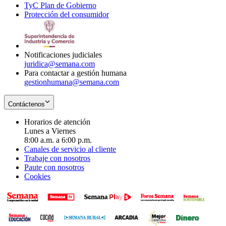
TyC Plan de Gobierno
in
new
Opens
window
Protección del consumidor
new
window
in
Opens
window
new
in
window
new
window
Notificaciones judiciales
juridica@semana.com
Para contactar a gestión humana
gestionhumana@semana.com
Contáctenos
Horarios de atención
Lunes a Viernes
8:00 a.m. a 6:00 p.m.
Canales de servicio al cliente
Trabaje con nosotros
Paute con nosotros
Cookies