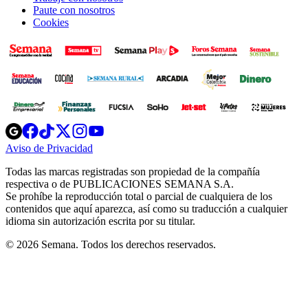
Paute con nosotros
Cookies
Opens
Opens
Opens
Opens
Opens
in
in
in
in
in
Aviso de Privacidad
Opens
new
new
new
new
new
in
window
window
window
window
window
Todas las marcas registradas son propiedad de la compañía
new
respectiva o de PUBLICACIONES SEMANA S.A.
window
Se prohíbe la reproducción total o parcial de cualquiera de los
contenidos que aquí aparezca, así como su traducción a cualquier
idioma sin autorización escrita por su titular.
© 2026 Semana. Todos los derechos reservados.