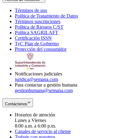
Términos de uso
Opens
Política de Tratamiento de Datos
in
Opens
Términos suscripciones
new
Opens
in
Política de Riesgos C/ST
window
in
Opens
new
Política SAGRILAFT
Opens
new
in
window
Certificación ISSN
Opens
in
window
new
TyC Plan de Gobierno
in
new
Opens
window
Protección del consumidor
new
window
in
Opens
window
new
in
window
new
window
Notificaciones judiciales
juridica@semana.com
Para contactar a gestión humana
gestionhumana@semana.com
Contáctenos
Horarios de atención
Lunes a Viernes
8:00 a.m. a 6:00 p.m.
Canales de servicio al cliente
Trabaje con nosotros