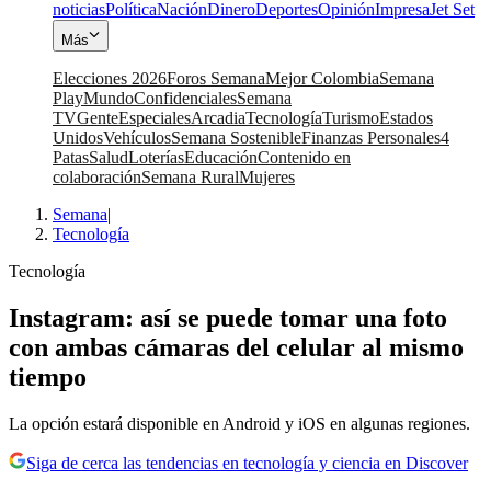
noticias
Política
Nación
Dinero
Deportes
Opinión
Impresa
Jet Set
Más
Elecciones 2026
Foros Semana
Mejor Colombia
Semana
Play
Mundo
Confidenciales
Semana
TV
Gente
Especiales
Arcadia
Tecnología
Turismo
Estados
Unidos
Vehículos
Semana Sostenible
Finanzas Personales
4
Patas
Salud
Loterías
Educación
Contenido en
colaboración
Semana Rural
Mujeres
Semana
|
Tecnología
Tecnología
Instagram: así se puede tomar una foto
con ambas cámaras del celular al mismo
tiempo
La opción estará disponible en Android y iOS en algunas regiones.
Siga de cerca las tendencias en tecnología y ciencia en Discover