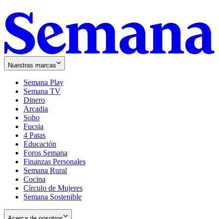
Nuestras marcas
Semana Play
Semana TV
Dinero
Arcadia
Soho
Opens
Fucsia
in
Opens
4 Patas
new
in
Educación
window
new
Foros Semana
window
Finanzas Personales
Semana Rural
Cocina
Círculo de Mujeres
Semana Sostenible
Acerca de nosotros