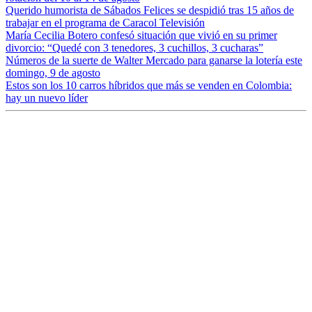
Querido humorista de Sábados Felices se despidió tras 15 años de
trabajar en el programa de Caracol Televisión
María Cecilia Botero confesó situación que vivió en su primer
divorcio: “Quedé con 3 tenedores, 3 cuchillos, 3 cucharas”
Números de la suerte de Walter Mercado para ganarse la lotería este
domingo, 9 de agosto
Estos son los 10 carros híbridos que más se venden en Colombia:
hay un nuevo líder