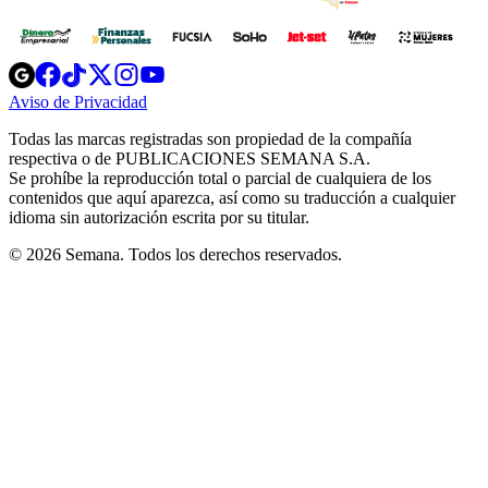
Opens
Opens
Opens
Opens
Opens
in
in
in
in
in
Aviso de Privacidad
Opens
new
new
new
new
new
in
window
window
window
window
window
Todas las marcas registradas son propiedad de la compañía
new
respectiva o de PUBLICACIONES SEMANA S.A.
window
Se prohíbe la reproducción total o parcial de cualquiera de los
contenidos que aquí aparezca, así como su traducción a cualquier
idioma sin autorización escrita por su titular.
© 2026 Semana. Todos los derechos reservados.