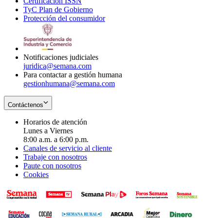
Certificación ISSN
Opens
in
window
new
TyC Plan de Gobierno
in
new
Opens
window
Protección del consumidor
new
window
in
Opens
window
new
in
window
new
window
Notificaciones judiciales
juridica@semana.com
Para contactar a gestión humana
gestionhumana@semana.com
Contáctenos
Horarios de atención
Lunes a Viernes
8:00 a.m. a 6:00 p.m.
Canales de servicio al cliente
Trabaje con nosotros
Paute con nosotros
Cookies