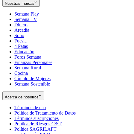
Nuestras marcas
Semana Play
Semana TV
Dinero
Arcadia
Soho
Opens
Fucsia
in
Opens
4 Patas
new
in
Educación
window
new
Foros Semana
window
Finanzas Personales
Semana Rural
Cocina
Círculo de Mujeres
Semana Sostenible
Acerca de nosotros
Términos de uso
Opens
Política de Tratamiento de Datos
in
Opens
Términos suscripciones
new
Opens
in
Política de Riesgos C/ST
window
in
Opens
new
Política SAGRILAFT
Opens
new
in
window