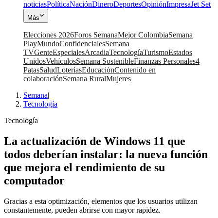
noticias
Política
Nación
Dinero
Deportes
Opinión
Impresa
Jet Set
Más
Elecciones 2026
Foros Semana
Mejor Colombia
Semana
Play
Mundo
Confidenciales
Semana
TV
Gente
Especiales
Arcadia
Tecnología
Turismo
Estados
Unidos
Vehículos
Semana Sostenible
Finanzas Personales
4
Patas
Salud
Loterías
Educación
Contenido en
colaboración
Semana Rural
Mujeres
Semana
|
Tecnología
Tecnología
La actualización de Windows 11 que
todos deberían instalar: la nueva función
que mejora el rendimiento de su
computador
Gracias a esta optimización, elementos que los usuarios utilizan
constantemente, pueden abrirse con mayor rapidez.