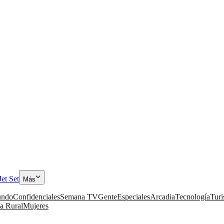
Jet Set
Más
ndo
Confidenciales
Semana TV
Gente
Especiales
Arcadia
Tecnología
Tur
a Rural
Mujeres