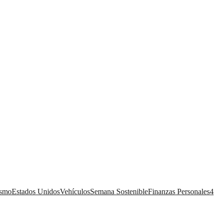
ismo
Estados Unidos
Vehículos
Semana Sostenible
Finanzas Personales
4