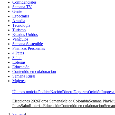
Confidenciales
Semana TV
Gente
Especiales
Arcadia
Tecnología
Turismo
Estados Unidos
Vehículos
Semana Sostenible
Finanzas Personales
4 Patas
Salud
Loterías
Educación
Contenido en colaboración
Semana Rural
Mujeres
Últimas noticias
Política
Nación
Dinero
Deportes
Opinión
Impresa
Elecciones 2026
Foros Semana
Mejor Colombia
Semana Play
Mu
Patas
Salud
Loterías
Educación
Contenido en colaboración
Seman
Semana
|