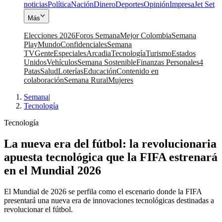
noticias
Política
Nación
Dinero
Deportes
Opinión
Impresa
Jet Set
Más
Elecciones 2026
Foros Semana
Mejor Colombia
Semana
Play
Mundo
Confidenciales
Semana
TV
Gente
Especiales
Arcadia
Tecnología
Turismo
Estados
Unidos
Vehículos
Semana Sostenible
Finanzas Personales
4
Patas
Salud
Loterías
Educación
Contenido en
colaboración
Semana Rural
Mujeres
Semana
|
Tecnología
Tecnología
La nueva era del fútbol: la revolucionaria
apuesta tecnológica que la FIFA estrenará
en el Mundial 2026
El Mundial de 2026 se perfila como el escenario donde la FIFA
presentará una nueva era de innovaciones tecnológicas destinadas a
revolucionar el fútbol.