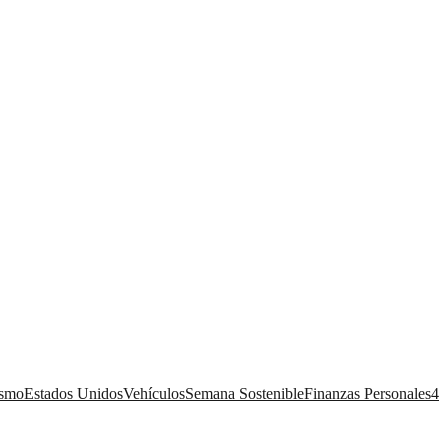
ismo
Estados Unidos
Vehículos
Semana Sostenible
Finanzas Personales
4