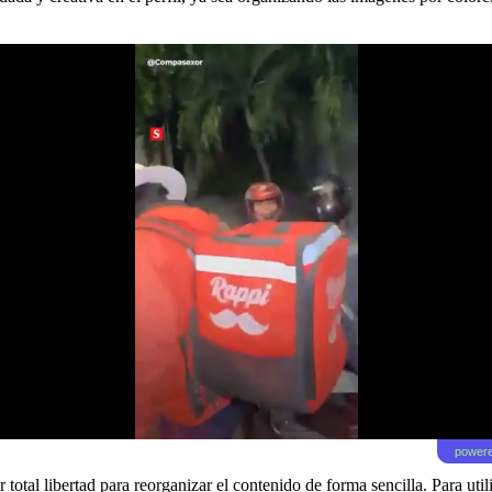
powere
 total libertad para reorganizar el contenido
de forma sencilla. Para util