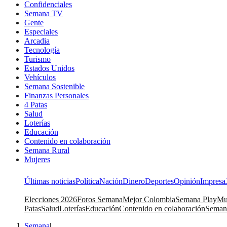
Confidenciales
Semana TV
Gente
Especiales
Arcadia
Tecnología
Turismo
Estados Unidos
Vehículos
Semana Sostenible
Finanzas Personales
4 Patas
Salud
Loterías
Educación
Contenido en colaboración
Semana Rural
Mujeres
Últimas noticias
Política
Nación
Dinero
Deportes
Opinión
Impresa
Elecciones 2026
Foros Semana
Mejor Colombia
Semana Play
Mu
Patas
Salud
Loterías
Educación
Contenido en colaboración
Seman
Semana
|