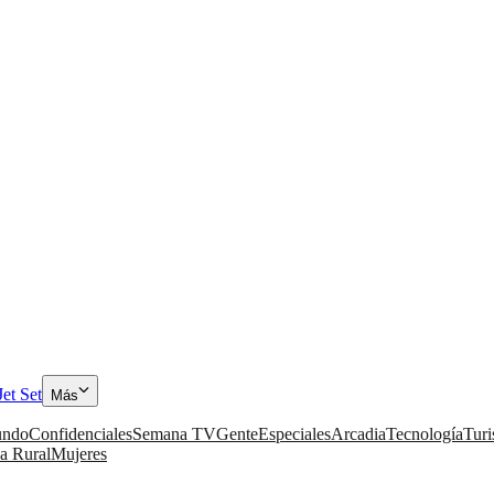
Jet Set
Más
ndo
Confidenciales
Semana TV
Gente
Especiales
Arcadia
Tecnología
Tur
a Rural
Mujeres