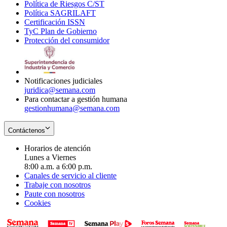
Política de Riesgos C/ST
window
in
Opens
new
Política SAGRILAFT
Opens
new
in
window
Certificación ISSN
Opens
in
window
new
TyC Plan de Gobierno
in
new
Opens
window
Protección del consumidor
new
window
in
Opens
window
new
in
window
new
window
Notificaciones judiciales
juridica@semana.com
Para contactar a gestión humana
gestionhumana@semana.com
Contáctenos
Horarios de atención
Lunes a Viernes
8:00 a.m. a 6:00 p.m.
Canales de servicio al cliente
Trabaje con nosotros
Paute con nosotros
Cookies