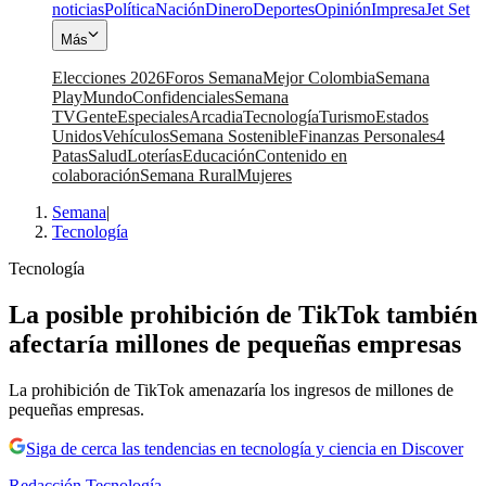
noticias
Política
Nación
Dinero
Deportes
Opinión
Impresa
Jet Set
Más
Elecciones 2026
Foros Semana
Mejor Colombia
Semana
Play
Mundo
Confidenciales
Semana
TV
Gente
Especiales
Arcadia
Tecnología
Turismo
Estados
Unidos
Vehículos
Semana Sostenible
Finanzas Personales
4
Patas
Salud
Loterías
Educación
Contenido en
colaboración
Semana Rural
Mujeres
Semana
|
Tecnología
Tecnología
La posible prohibición de TikTok también
afectaría millones de pequeñas empresas
La prohibición de TikTok amenazaría los ingresos de millones de
pequeñas empresas.
Siga de cerca las tendencias en tecnología y ciencia en Discover
Redacción Tecnología