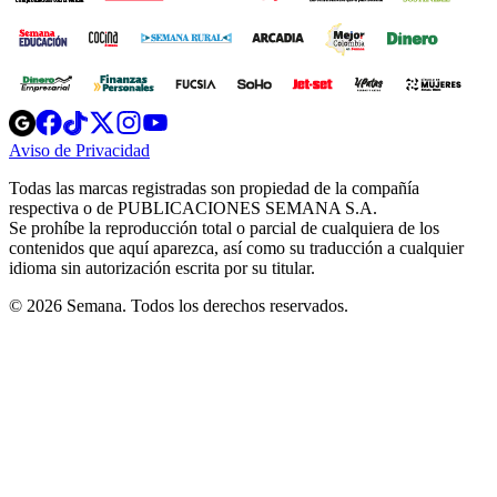
Opens
Opens
Opens
Opens
Opens
in
in
in
in
in
Aviso de Privacidad
Opens
new
new
new
new
new
in
window
window
window
window
window
Todas las marcas registradas son propiedad de la compañía
new
respectiva o de PUBLICACIONES SEMANA S.A.
window
Se prohíbe la reproducción total o parcial de cualquiera de los
contenidos que aquí aparezca, así como su traducción a cualquier
idioma sin autorización escrita por su titular.
© 2026 Semana. Todos los derechos reservados.