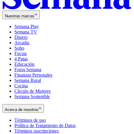
Nuestras marcas
Semana Play
Semana TV
Dinero
Arcadia
Soho
Opens
Fucsia
in
Opens
4 Patas
new
in
Educación
window
new
Foros Semana
window
Finanzas Personales
Semana Rural
Cocina
Círculo de Mujeres
Semana Sostenible
Acerca de nosotros
Términos de uso
Opens
Política de Tratamiento de Datos
in
Opens
Términos suscripciones
new
Opens
in