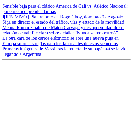
Sensible baja para el clásico América de Cali vs. Atlético Nacional:
parte médico prende alarmas
🔴EN VIVO | Plan retorno en Bogotá hoy, domingo 9 de agosto |
Siga en directo el estado del tráfico, vías y estado de la movilidad
Melina Ramírez habló de Mateo Carvajal y destapó verdad de su
relación actual; fue clara sobre detalle: “Nunca se me ocurrió”
La otra cara de los carros eléctricos: se abre una nueva puja en
Europa sobre las reglas para los fabricantes de estos vehículos
Primeras imágenes de Messi tras la muerte de su papá: así se le vio
llegando a Argentina