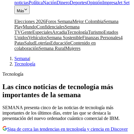
noticias
Política
Nación
Dinero
Deportes
Opinión
Impresa
Jet Set
Más
Elecciones 2026
Foros Semana
Mejor Colombia
Semana
Play
Mundo
Confidenciales
Semana
TV
Gente
Especiales
Arcadia
Tecnología
Turismo
Estados
Unidos
Vehículos
Semana Sostenible
Finanzas Personales
4
Patas
Salud
Loterías
Educación
Contenido en
colaboración
Semana Rural
Mujeres
Semana
|
Tecnología
Tecnología
Las cinco noticias de tecnología más
importantes de la semana
SEMANA presenta cinco de las noticias de tecnología más
importantes de los últimos días, entre las que se destaca la
presentación del nuevo ordenador cuántico comercial de IBM.
Siga de cerca las tendencias en tecnología y ciencia en Discover