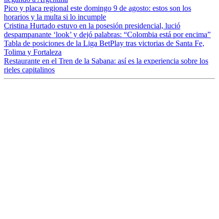
Pico y placa regional este domingo 9 de agosto: estos son los
horarios y la multa si lo incumple
Cristina Hurtado estuvo en la posesión presidencial, lució
despampanante ‘look’ y dejó palabras: “Colombia está por encima”
Tabla de posiciones de la Liga BetPlay tras victorias de Santa Fe,
Tolima y Fortaleza
Restaurante en el Tren de la Sabana: así es la experiencia sobre los
rieles capitalinos