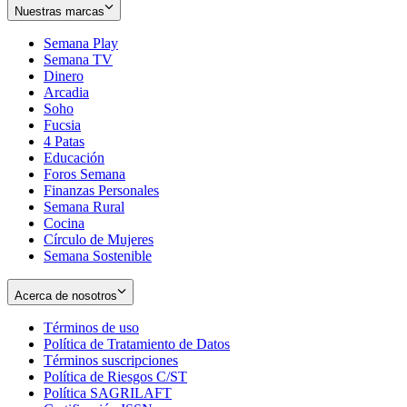
Nuestras marcas
Semana Play
Semana TV
Dinero
Arcadia
Soho
Opens
Fucsia
in
Opens
4 Patas
new
in
Educación
window
new
Foros Semana
window
Finanzas Personales
Semana Rural
Cocina
Círculo de Mujeres
Semana Sostenible
Acerca de nosotros
Términos de uso
Opens
Política de Tratamiento de Datos
in
Opens
Términos suscripciones
new
Opens
in
Política de Riesgos C/ST
window
in
Opens
new
Política SAGRILAFT
Opens
new
in
window