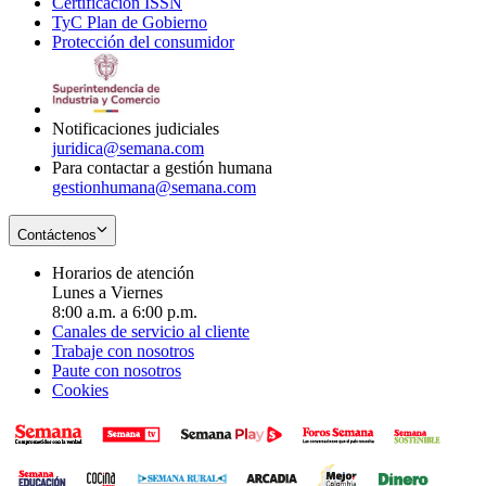
Certificación ISSN
Opens
in
window
new
TyC Plan de Gobierno
in
new
Opens
window
Protección del consumidor
new
window
in
Opens
window
new
in
window
new
window
Notificaciones judiciales
juridica@semana.com
Para contactar a gestión humana
gestionhumana@semana.com
Contáctenos
Horarios de atención
Lunes a Viernes
8:00 a.m. a 6:00 p.m.
Canales de servicio al cliente
Trabaje con nosotros
Paute con nosotros
Cookies