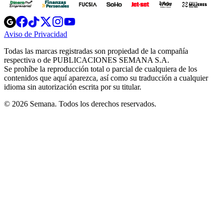
Opens
Opens
Opens
Opens
Opens
in
in
in
in
in
Aviso de Privacidad
Opens
new
new
new
new
new
in
window
window
window
window
window
Todas las marcas registradas son propiedad de la compañía
new
respectiva o de PUBLICACIONES SEMANA S.A.
window
Se prohíbe la reproducción total o parcial de cualquiera de los
contenidos que aquí aparezca, así como su traducción a cualquier
idioma sin autorización escrita por su titular.
© 2026 Semana. Todos los derechos reservados.