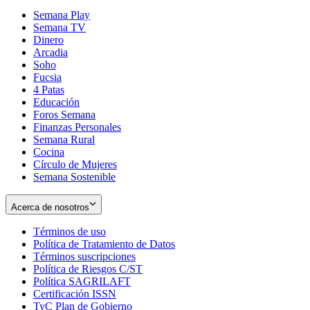
Semana Play
Semana TV
Dinero
Arcadia
Soho
Opens
Fucsia
in
Opens
4 Patas
new
in
Educación
window
new
Foros Semana
window
Finanzas Personales
Semana Rural
Cocina
Círculo de Mujeres
Semana Sostenible
Acerca de nosotros
Términos de uso
Opens
Política de Tratamiento de Datos
in
Opens
Términos suscripciones
new
Opens
in
Política de Riesgos C/ST
window
in
Opens
new
Política SAGRILAFT
Opens
new
in
window
Certificación ISSN
Opens
in
window
new
TyC Plan de Gobierno
in
new
Opens
window