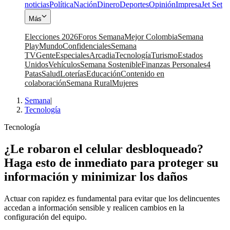
noticias
Política
Nación
Dinero
Deportes
Opinión
Impresa
Jet Set
Más
Elecciones 2026
Foros Semana
Mejor Colombia
Semana
Play
Mundo
Confidenciales
Semana
TV
Gente
Especiales
Arcadia
Tecnología
Turismo
Estados
Unidos
Vehículos
Semana Sostenible
Finanzas Personales
4
Patas
Salud
Loterías
Educación
Contenido en
colaboración
Semana Rural
Mujeres
Semana
|
Tecnología
Tecnología
¿Le robaron el celular desbloqueado?
Haga esto de inmediato para proteger su
información y minimizar los daños
Actuar con rapidez es fundamental para evitar que los delincuentes
accedan a información sensible y realicen cambios en la
configuración del equipo.