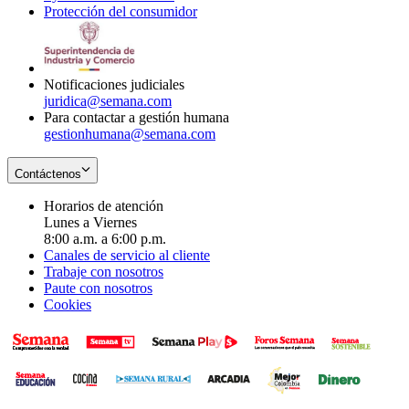
Protección del consumidor
new
window
in
Opens
window
new
in
window
new
window
Notificaciones judiciales
juridica@semana.com
Para contactar a gestión humana
gestionhumana@semana.com
Contáctenos
Horarios de atención
Lunes a Viernes
8:00 a.m. a 6:00 p.m.
Canales de servicio al cliente
Trabaje con nosotros
Paute con nosotros
Cookies