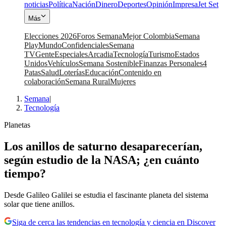
noticias
Política
Nación
Dinero
Deportes
Opinión
Impresa
Jet Set
Más
Elecciones 2026
Foros Semana
Mejor Colombia
Semana
Play
Mundo
Confidenciales
Semana
TV
Gente
Especiales
Arcadia
Tecnología
Turismo
Estados
Unidos
Vehículos
Semana Sostenible
Finanzas Personales
4
Patas
Salud
Loterías
Educación
Contenido en
colaboración
Semana Rural
Mujeres
Semana
|
Tecnología
Planetas
Los anillos de saturno desaparecerían,
según estudio de la NASA; ¿en cuánto
tiempo?
Desde Galileo Galilei se estudia el fascinante planeta del sistema
solar que tiene anillos.
Siga de cerca las tendencias en tecnología y ciencia en Discover