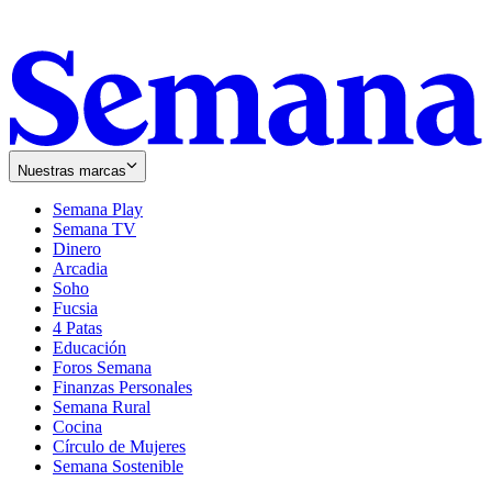
Nuestras marcas
Semana Play
Semana TV
Dinero
Arcadia
Soho
Opens
Fucsia
in
Opens
4 Patas
new
in
Educación
window
new
Foros Semana
window
Finanzas Personales
Semana Rural
Cocina
Círculo de Mujeres
Semana Sostenible