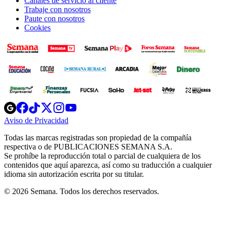
Canales de servicio al cliente
Trabaje con nosotros
Paute con nosotros
Cookies
Opens
Opens
Opens
Opens
Opens
in
in
in
in
in
Aviso de Privacidad
Opens
new
new
new
new
new
in
window
window
window
window
window
Todas las marcas registradas son propiedad de la compañía
new
respectiva o de PUBLICACIONES SEMANA S.A.
window
Se prohíbe la reproducción total o parcial de cualquiera de los
contenidos que aquí aparezca, así como su traducción a cualquier
idioma sin autorización escrita por su titular.
© 2026 Semana. Todos los derechos reservados.