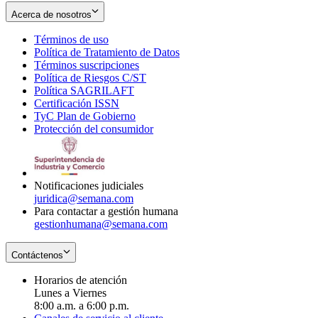
Acerca de nosotros
Términos de uso
Opens
Política de Tratamiento de Datos
in
Opens
Términos suscripciones
new
Opens
in
Política de Riesgos C/ST
window
in
Opens
new
Política SAGRILAFT
Opens
new
in
window
Certificación ISSN
Opens
in
window
new
TyC Plan de Gobierno
in
new
Opens
window
Protección del consumidor
new
window
in
Opens
window
new
in
window
new
window
Notificaciones judiciales
juridica@semana.com
Para contactar a gestión humana
gestionhumana@semana.com
Contáctenos
Horarios de atención
Lunes a Viernes
8:00 a.m. a 6:00 p.m.