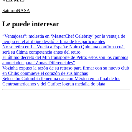
Saturno
NASA
Le puede interesar
“Ventajosas”: molestia en ‘MasterChef Celebrity’ por la ventaja de
tiempo en el atril que desató la furia de los participantes
No se retira en La Vuelta a España: Nairo Quintana confirma cuál
será su última competencia antes del retiro
El último decreto del MinTransporte de Petro: estos son los cambios
anunciados para “Zonas Diferenciales”
Vozinha expuso la razón de su retraso para firmar con su nuevo club
en Chile: conmueve el corazón de sus hinchas
Selección Colombia femenina cae con México en la final de los
Centroamericanos y del Caribe: logran medalla de plata