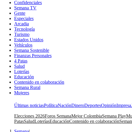
Confidenciales
Semana TV
Gente
Especiales
Arcadia
Tecnología
Turismo
Estados Unidos
Vehículos
Semana Sostenible
Finanzas Personales
4 Patas
Salud
Loterías
Educación
Contenido en colaboración
Semana Rural
Mujeres
Últimas noticias
Política
Nación
Dinero
Deportes
Opinión
Impresa
Elecciones 2026
Foros Semana
Mejor Colombia
Semana Play
Mu
Patas
Salud
Loterías
Educación
Contenido en colaboración
Seman
Semana
|