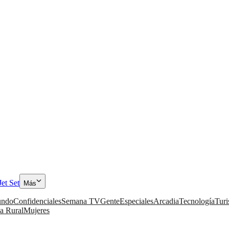
Jet Set
Más
ndo
Confidenciales
Semana TV
Gente
Especiales
Arcadia
Tecnología
Tur
a Rural
Mujeres