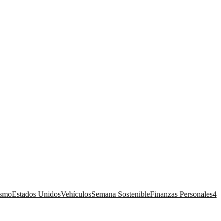
ismo
Estados Unidos
Vehículos
Semana Sostenible
Finanzas Personales
4