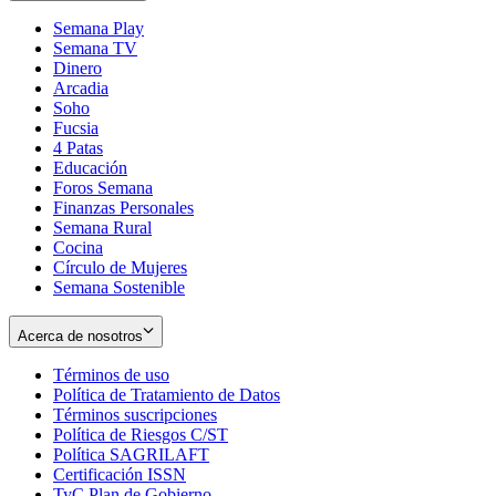
Semana Play
Semana TV
Dinero
Arcadia
Soho
Opens
Fucsia
in
Opens
4 Patas
new
in
Educación
window
new
Foros Semana
window
Finanzas Personales
Semana Rural
Cocina
Círculo de Mujeres
Semana Sostenible
Acerca de nosotros
Términos de uso
Opens
Política de Tratamiento de Datos
in
Opens
Términos suscripciones
new
Opens
in
Política de Riesgos C/ST
window
in
Opens
new
Política SAGRILAFT
Opens
new
in
window
Certificación ISSN
Opens
in
window
new
TyC Plan de Gobierno
in
new
Opens
window