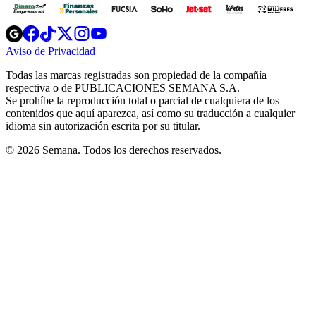
Opens
Opens
Opens
Opens
Opens
in
in
in
in
in
Aviso de Privacidad
Opens
new
new
new
new
new
in
window
window
window
window
window
Todas las marcas registradas son propiedad de la compañía
new
respectiva o de PUBLICACIONES SEMANA S.A.
window
Se prohíbe la reproducción total o parcial de cualquiera de los
contenidos que aquí aparezca, así como su traducción a cualquier
idioma sin autorización escrita por su titular.
© 2026 Semana. Todos los derechos reservados.