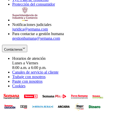
Protección del consumidor
new
window
in
Opens
window
new
in
window
new
window
Notificaciones judiciales
juridica@semana.com
Para contactar a gestión humana
gestionhumana@semana.com
Contáctenos
Horarios de atención
Lunes a Viernes
8:00 a.m. a 6:00 p.m.
Canales de servicio al cliente
Trabaje con nosotros
Paute con nosotros
Cookies