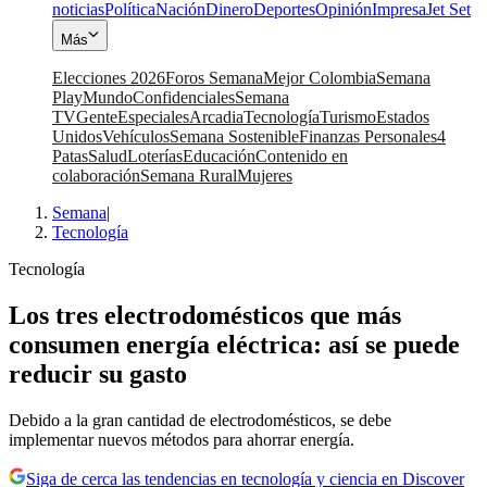
noticias
Política
Nación
Dinero
Deportes
Opinión
Impresa
Jet Set
Más
Elecciones 2026
Foros Semana
Mejor Colombia
Semana
Play
Mundo
Confidenciales
Semana
TV
Gente
Especiales
Arcadia
Tecnología
Turismo
Estados
Unidos
Vehículos
Semana Sostenible
Finanzas Personales
4
Patas
Salud
Loterías
Educación
Contenido en
colaboración
Semana Rural
Mujeres
Semana
|
Tecnología
Tecnología
Los tres electrodomésticos que más
consumen energía eléctrica: así se puede
reducir su gasto
Debido a la gran cantidad de electrodomésticos, se debe
implementar nuevos métodos para ahorrar energía.
Siga de cerca las tendencias en tecnología y ciencia en Discover