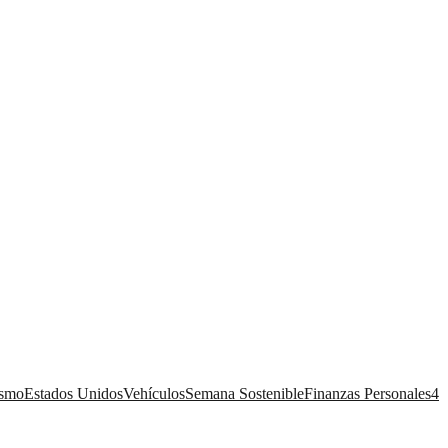
ismo
Estados Unidos
Vehículos
Semana Sostenible
Finanzas Personales
4