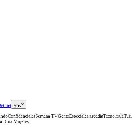
Jet Set
Más
ndo
Confidenciales
Semana TV
Gente
Especiales
Arcadia
Tecnología
Tur
a Rural
Mujeres