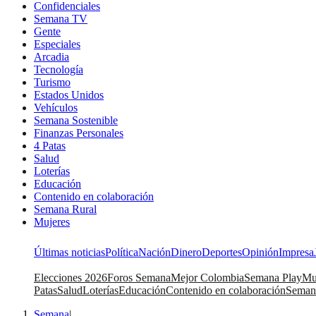
Confidenciales
Semana TV
Gente
Especiales
Arcadia
Tecnología
Turismo
Estados Unidos
Vehículos
Semana Sostenible
Finanzas Personales
4 Patas
Salud
Loterías
Educación
Contenido en colaboración
Semana Rural
Mujeres
Últimas noticias
Política
Nación
Dinero
Deportes
Opinión
Impresa
Elecciones 2026
Foros Semana
Mejor Colombia
Semana Play
Mu
Patas
Salud
Loterías
Educación
Contenido en colaboración
Seman
Semana
|