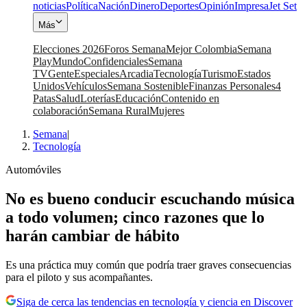
noticias
Política
Nación
Dinero
Deportes
Opinión
Impresa
Jet Set
Más
Elecciones 2026
Foros Semana
Mejor Colombia
Semana
Play
Mundo
Confidenciales
Semana
TV
Gente
Especiales
Arcadia
Tecnología
Turismo
Estados
Unidos
Vehículos
Semana Sostenible
Finanzas Personales
4
Patas
Salud
Loterías
Educación
Contenido en
colaboración
Semana Rural
Mujeres
Semana
|
Tecnología
Automóviles
No es bueno conducir escuchando música
a todo volumen; cinco razones que lo
harán cambiar de hábito
Es una práctica muy común que podría traer graves consecuencias
para el piloto y sus acompañantes.
Siga de cerca las tendencias en tecnología y ciencia en Discover