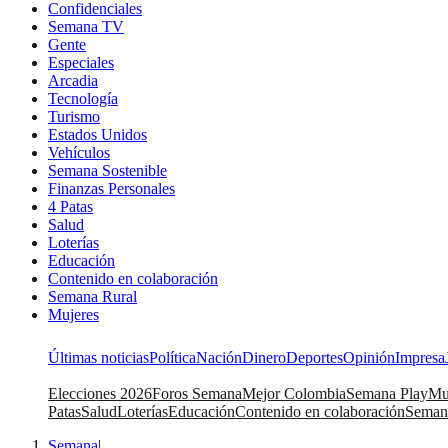
Confidenciales
Semana TV
Gente
Especiales
Arcadia
Tecnología
Turismo
Estados Unidos
Vehículos
Semana Sostenible
Finanzas Personales
4 Patas
Salud
Loterías
Educación
Contenido en colaboración
Semana Rural
Mujeres
Últimas noticias
Política
Nación
Dinero
Deportes
Opinión
Impresa
Elecciones 2026
Foros Semana
Mejor Colombia
Semana Play
Mu
Patas
Salud
Loterías
Educación
Contenido en colaboración
Seman
Semana
|