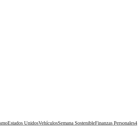
ismo
Estados Unidos
Vehículos
Semana Sostenible
Finanzas Personales
4