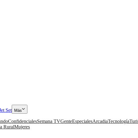
Jet Set
Más
ndo
Confidenciales
Semana TV
Gente
Especiales
Arcadia
Tecnología
Tur
a Rural
Mujeres