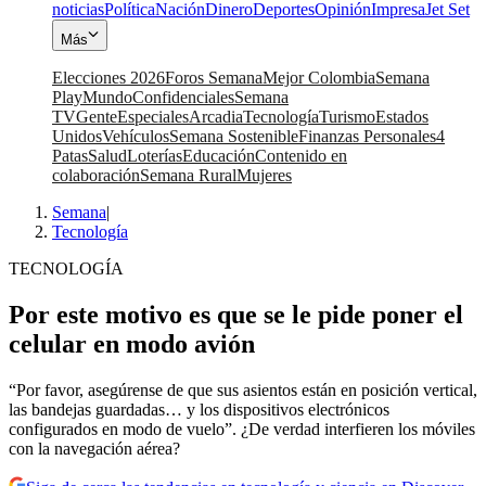
noticias
Política
Nación
Dinero
Deportes
Opinión
Impresa
Jet Set
Más
Elecciones 2026
Foros Semana
Mejor Colombia
Semana
Play
Mundo
Confidenciales
Semana
TV
Gente
Especiales
Arcadia
Tecnología
Turismo
Estados
Unidos
Vehículos
Semana Sostenible
Finanzas Personales
4
Patas
Salud
Loterías
Educación
Contenido en
colaboración
Semana Rural
Mujeres
Semana
|
Tecnología
TECNOLOGÍA
Por este motivo es que se le pide poner el
celular en modo avión
“Por favor, asegúrense de que sus asientos están en posición vertical,
las bandejas guardadas… y los dispositivos electrónicos
configurados en modo de vuelo”. ¿De verdad interfieren los móviles
con la navegación aérea?