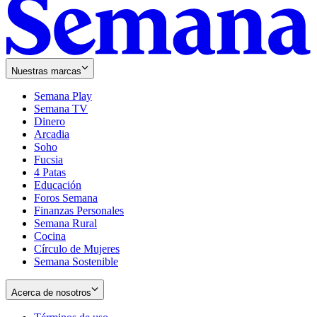
Nuestras marcas
Semana Play
Semana TV
Dinero
Arcadia
Soho
Opens
Fucsia
in
Opens
4 Patas
new
in
Educación
window
new
Foros Semana
window
Finanzas Personales
Semana Rural
Cocina
Círculo de Mujeres
Semana Sostenible
Acerca de nosotros