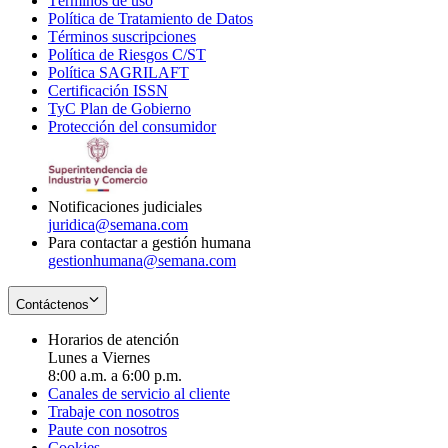
Términos de uso
Opens
Política de Tratamiento de Datos
in
Opens
Términos suscripciones
new
Opens
in
Política de Riesgos C/ST
window
in
Opens
new
Política SAGRILAFT
Opens
new
in
window
Certificación ISSN
Opens
in
window
new
TyC Plan de Gobierno
in
new
Opens
window
Protección del consumidor
new
window
in
Opens
window
new
in
window
new
window
Notificaciones judiciales
juridica@semana.com
Para contactar a gestión humana
gestionhumana@semana.com
Contáctenos
Horarios de atención
Lunes a Viernes
8:00 a.m. a 6:00 p.m.
Canales de servicio al cliente
Trabaje con nosotros
Paute con nosotros
Cookies