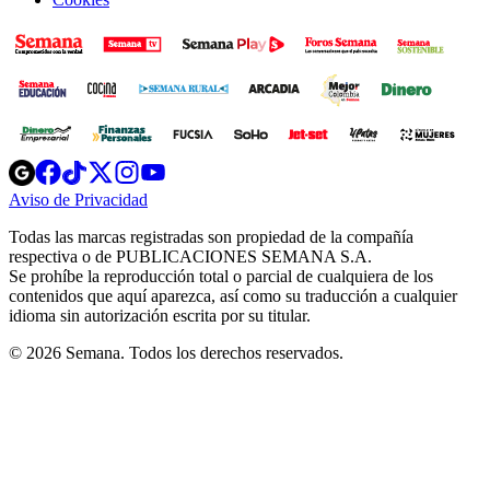
Opens
Opens
Opens
Opens
Opens
in
in
in
in
in
Aviso de Privacidad
Opens
new
new
new
new
new
in
window
window
window
window
window
Todas las marcas registradas son propiedad de la compañía
new
respectiva o de PUBLICACIONES SEMANA S.A.
window
Se prohíbe la reproducción total o parcial de cualquiera de los
contenidos que aquí aparezca, así como su traducción a cualquier
idioma sin autorización escrita por su titular.
© 2026 Semana. Todos los derechos reservados.