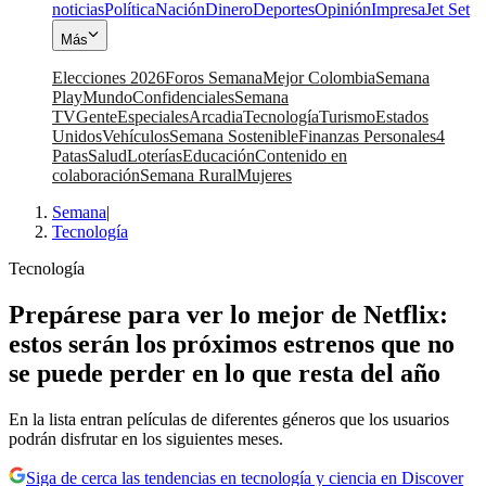
noticias
Política
Nación
Dinero
Deportes
Opinión
Impresa
Jet Set
Más
Elecciones 2026
Foros Semana
Mejor Colombia
Semana
Play
Mundo
Confidenciales
Semana
TV
Gente
Especiales
Arcadia
Tecnología
Turismo
Estados
Unidos
Vehículos
Semana Sostenible
Finanzas Personales
4
Patas
Salud
Loterías
Educación
Contenido en
colaboración
Semana Rural
Mujeres
Semana
|
Tecnología
Tecnología
Prepárese para ver lo mejor de Netflix:
estos serán los próximos estrenos que no
se puede perder en lo que resta del año
En la lista entran películas de diferentes géneros que los usuarios
podrán disfrutar en los siguientes meses.
Siga de cerca las tendencias en tecnología y ciencia en Discover