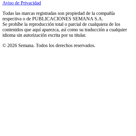
Aviso de Privacidad
Opens
new
new
new
new
new
in
window
window
window
window
window
Todas las marcas registradas son propiedad de la compañía
new
respectiva o de PUBLICACIONES SEMANA S.A.
window
Se prohíbe la reproducción total o parcial de cualquiera de los
contenidos que aquí aparezca, así como su traducción a cualquier
idioma sin autorización escrita por su titular.
© 2026 Semana. Todos los derechos reservados.