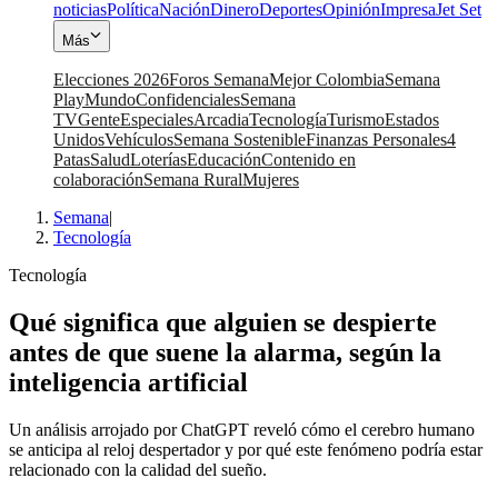
noticias
Política
Nación
Dinero
Deportes
Opinión
Impresa
Jet Set
Más
Elecciones 2026
Foros Semana
Mejor Colombia
Semana
Play
Mundo
Confidenciales
Semana
TV
Gente
Especiales
Arcadia
Tecnología
Turismo
Estados
Unidos
Vehículos
Semana Sostenible
Finanzas Personales
4
Patas
Salud
Loterías
Educación
Contenido en
colaboración
Semana Rural
Mujeres
Semana
|
Tecnología
Tecnología
Qué significa que alguien se despierte
antes de que suene la alarma, según la
inteligencia artificial
Un análisis arrojado por ChatGPT reveló cómo el cerebro humano
se anticipa al reloj despertador y por qué este fenómeno podría estar
relacionado con la calidad del sueño.