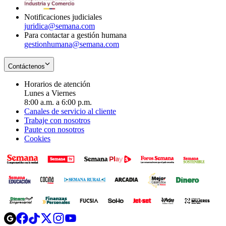
window
Notificaciones judiciales
juridica@semana.com
Para contactar a gestión humana
gestionhumana@semana.com
Contáctenos
Horarios de atención
Lunes a Viernes
8:00 a.m. a 6:00 p.m.
Canales de servicio al cliente
Trabaje con nosotros
Paute con nosotros
Cookies
Opens
Opens
Opens
Opens
Opens
in
in
in
in
in