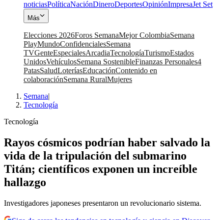
noticias
Política
Nación
Dinero
Deportes
Opinión
Impresa
Jet Set
Más
Elecciones 2026
Foros Semana
Mejor Colombia
Semana
Play
Mundo
Confidenciales
Semana
TV
Gente
Especiales
Arcadia
Tecnología
Turismo
Estados
Unidos
Vehículos
Semana Sostenible
Finanzas Personales
4
Patas
Salud
Loterías
Educación
Contenido en
colaboración
Semana Rural
Mujeres
Semana
|
Tecnología
Tecnología
Rayos cósmicos podrían haber salvado la
vida de la tripulación del submarino
Titán; científicos exponen un increíble
hallazgo
Investigadores japoneses presentaron un revolucionario sistema.