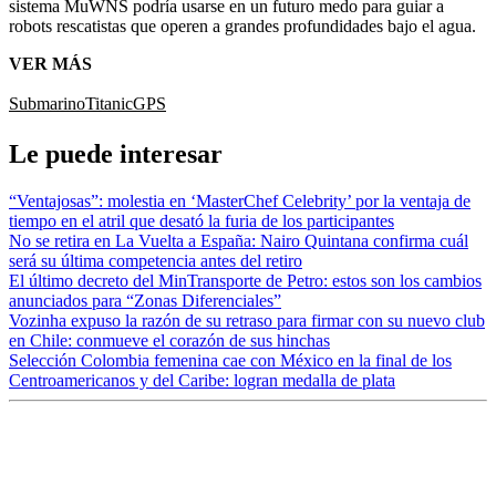
sistema MuWNS podría usarse en un futuro medo para guiar a
robots rescatistas que operen a grandes profundidades bajo el agua.
VER MÁS
Submarino
Titanic
GPS
Le puede interesar
“Ventajosas”: molestia en ‘MasterChef Celebrity’ por la ventaja de
tiempo en el atril que desató la furia de los participantes
No se retira en La Vuelta a España: Nairo Quintana confirma cuál
será su última competencia antes del retiro
El último decreto del MinTransporte de Petro: estos son los cambios
anunciados para “Zonas Diferenciales”
Vozinha expuso la razón de su retraso para firmar con su nuevo club
en Chile: conmueve el corazón de sus hinchas
Selección Colombia femenina cae con México en la final de los
Centroamericanos y del Caribe: logran medalla de plata