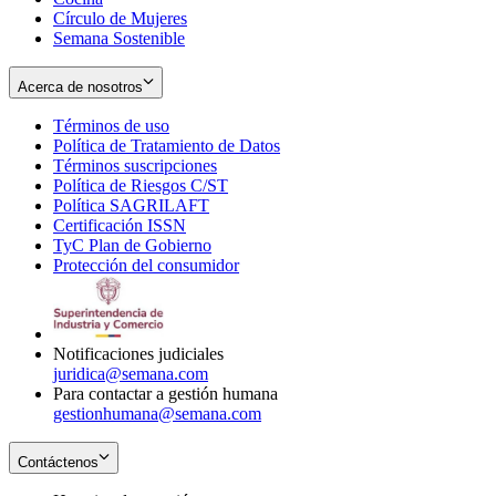
Círculo de Mujeres
Semana Sostenible
Acerca de nosotros
Términos de uso
Opens
Política de Tratamiento de Datos
in
Opens
Términos suscripciones
new
Opens
in
Política de Riesgos C/ST
window
in
Opens
new
Política SAGRILAFT
Opens
new
in
window
Certificación ISSN
Opens
in
window
new
TyC Plan de Gobierno
in
new
Opens
window
Protección del consumidor
new
window
in
Opens
window
new
in
window
new
window
Notificaciones judiciales
juridica@semana.com
Para contactar a gestión humana
gestionhumana@semana.com
Contáctenos