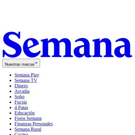
Nuestras marcas
Semana Play
Semana TV
Dinero
Arcadia
Soho
Opens
Fucsia
in
Opens
4 Patas
new
in
Educación
window
new
Foros Semana
window
Finanzas Personales
Semana Rural
Cocina