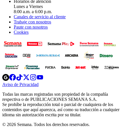
Horarios de atención
Lunes a Viernes
8:00 a.m. a 6:00 p.m.
Canales de servicio al cliente
Trabaje con nosotros
Paute con nosotros
Cookies
Opens
Opens
Opens
Opens
Opens
in
in
in
in
in
Aviso de Privacidad
Opens
new
new
new
new
new
in
window
window
window
window
window
Todas las marcas registradas son propiedad de la compañía
new
respectiva o de PUBLICACIONES SEMANA S.A.
window
Se prohíbe la reproducción total o parcial de cualquiera de los
contenidos que aquí aparezca, así como su traducción a cualquier
idioma sin autorización escrita por su titular.
© 2026 Semana. Todos los derechos reservados.