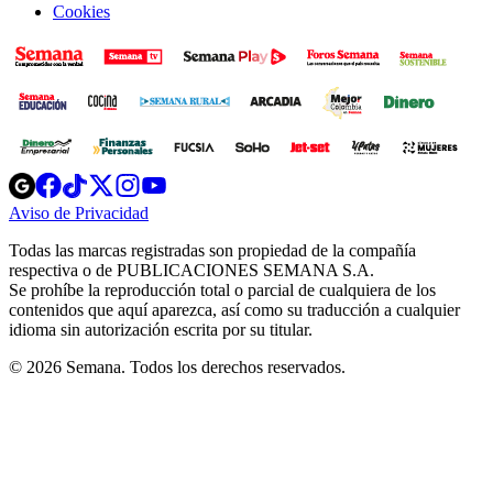
Cookies
Opens
Opens
Opens
Opens
Opens
in
in
in
in
in
Aviso de Privacidad
Opens
new
new
new
new
new
in
window
window
window
window
window
Todas las marcas registradas son propiedad de la compañía
new
respectiva o de PUBLICACIONES SEMANA S.A.
window
Se prohíbe la reproducción total o parcial de cualquiera de los
contenidos que aquí aparezca, así como su traducción a cualquier
idioma sin autorización escrita por su titular.
© 2026 Semana. Todos los derechos reservados.