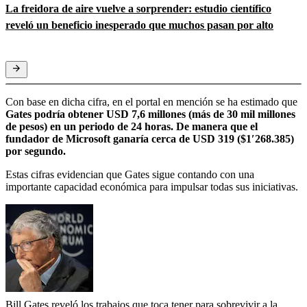
La freidora de aire vuelve a sorprender: estudio científico
reveló un beneficio inesperado que muchos pasan por alto
Con base en dicha cifra, en el portal en mención se ha estimado que
Gates podría obtener USD 7,6 millones (más de 30 mil millones
de pesos) en un periodo de 24 horas. De manera que el
fundador de Microsoft ganaría cerca de USD 319 ($1′268.385)
por segundo.
Estas cifras evidencian que Gates sigue contando con una
importante capacidad económica para impulsar todas sus iniciativas.
Bill Gates reveló los trabajos que toca tener para sobrevivir a la