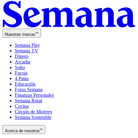
Nuestras marcas
Semana Play
Semana TV
Dinero
Arcadia
Soho
Opens
Fucsia
in
Opens
4 Patas
new
in
Educación
window
new
Foros Semana
window
Finanzas Personales
Semana Rural
Cocina
Círculo de Mujeres
Semana Sostenible
Acerca de nosotros