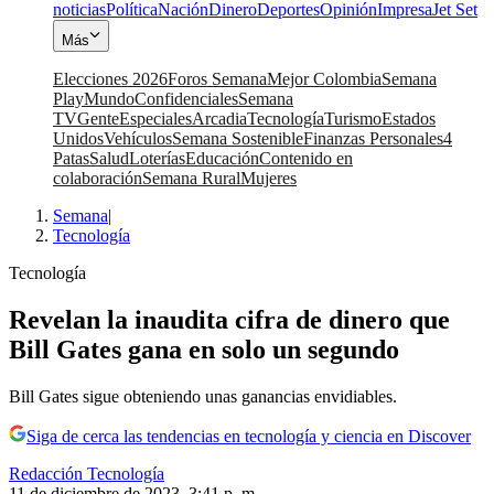
noticias
Política
Nación
Dinero
Deportes
Opinión
Impresa
Jet Set
Más
Elecciones 2026
Foros Semana
Mejor Colombia
Semana
Play
Mundo
Confidenciales
Semana
TV
Gente
Especiales
Arcadia
Tecnología
Turismo
Estados
Unidos
Vehículos
Semana Sostenible
Finanzas Personales
4
Patas
Salud
Loterías
Educación
Contenido en
colaboración
Semana Rural
Mujeres
Semana
|
Tecnología
Tecnología
Revelan la inaudita cifra de dinero que
Bill Gates gana en solo un segundo
Bill Gates sigue obteniendo unas ganancias envidiables.
Siga de cerca las tendencias en tecnología y ciencia en Discover
Redacción Tecnología
11 de diciembre de 2023, 3:41 p. m.