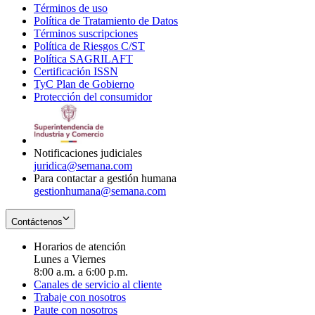
Términos de uso
Opens
Política de Tratamiento de Datos
in
Opens
Términos suscripciones
new
Opens
in
Política de Riesgos C/ST
window
in
Opens
new
Política SAGRILAFT
Opens
new
in
window
Certificación ISSN
Opens
in
window
new
TyC Plan de Gobierno
in
new
Opens
window
Protección del consumidor
new
window
in
Opens
window
new
in
window
new
window
Notificaciones judiciales
juridica@semana.com
Para contactar a gestión humana
gestionhumana@semana.com
Contáctenos
Horarios de atención
Lunes a Viernes
8:00 a.m. a 6:00 p.m.
Canales de servicio al cliente
Trabaje con nosotros
Paute con nosotros