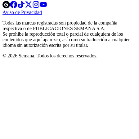
Opens
Opens
Opens
Opens
Opens
in
in
in
in
in
Aviso de Privacidad
Opens
new
new
new
new
new
in
window
window
window
window
window
Todas las marcas registradas son propiedad de la compañía
new
respectiva o de PUBLICACIONES SEMANA S.A.
window
Se prohíbe la reproducción total o parcial de cualquiera de los
contenidos que aquí aparezca, así como su traducción a cualquier
idioma sin autorización escrita por su titular.
© 2026 Semana. Todos los derechos reservados.