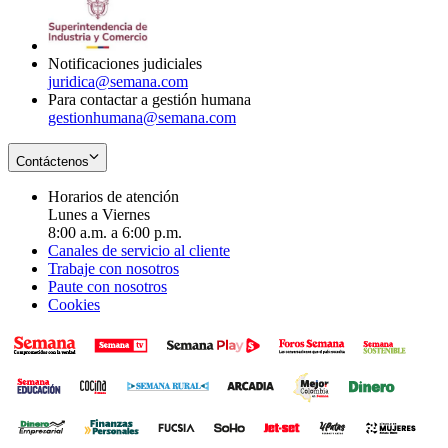
window
new
in
window
new
window
Notificaciones judiciales
juridica@semana.com
Para contactar a gestión humana
gestionhumana@semana.com
Contáctenos
Horarios de atención
Lunes a Viernes
8:00 a.m. a 6:00 p.m.
Canales de servicio al cliente
Trabaje con nosotros
Paute con nosotros
Cookies