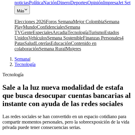
noticias
Política
Nación
Dinero
Deportes
Opinión
Impresa
Jet Set
Más
Elecciones 2026
Foros Semana
Mejor Colombia
Semana
Play
Mundo
Confidenciales
Semana
TV
Gente
Especiales
Arcadia
Tecnología
Turismo
Estados
Unidos
Vehículos
Semana Sostenible
Finanzas Personales
4
Patas
Salud
Loterías
Educación
Contenido en
colaboración
Semana Rural
Mujeres
Semana
|
Tecnología
Tecnología
Sale a la luz nueva modalidad de estafa
que busca desocupar cuentas bancarias al
instante con ayuda de las redes sociales
Las redes sociales se han convertido en un espacio cotidiano para
compartir momentos personales, pero la sobreexposición de la vida
privada puede tener consecuencias serias.