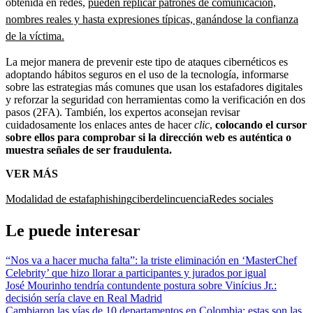
obtenida en redes,
pueden replicar patrones de comunicación,
nombres reales y hasta expresiones típicas, ganándose la confianza
de la víctima.
La mejor manera de prevenir este tipo de ataques cibernéticos es
adoptando hábitos seguros en el uso de la tecnología, informarse
sobre las estrategias más comunes que usan los estafadores digitales
y reforzar la seguridad con herramientas como la verificación en dos
pasos (2FA). También, los expertos aconsejan revisar
cuidadosamente los enlaces antes de hacer
clic
,
colocando el cursor
sobre ellos para comprobar si la dirección web es auténtica o
muestra señales de ser fraudulenta.
VER MÁS
Modalidad de estafa
phishing
ciberdelincuencia
Redes sociales
Le puede interesar
“Nos va a hacer mucha falta”: la triste eliminación en ‘MasterChef
Celebrity’ que hizo llorar a participantes y jurados por igual
José Mourinho tendría contundente postura sobre Vinícius Jr.:
decisión sería clave en Real Madrid
Cambiaron las vías de 10 departamentos en Colombia: estas son las