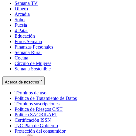
Semana TV
Dinero
Arcadia
Soho
Opens
Fucsia
in
Opens
4 Patas
new
in
Educación
window
new
Foros Semana
window
Finanzas Personales
Semana Rural
Cocina
Círculo de Mujeres
Semana Sostenible
Acerca de nosotros
Términos de uso
Opens
Política de Tratamiento de Datos
in
Opens
Términos suscripciones
new
Opens
in
Política de Riesgos C/ST
window
in
Opens
new
Política SAGRILAFT
Opens
new
in
window
Certificación ISSN
Opens
in
window
new
TyC Plan de Gobierno
in
new
Opens
window
Protección del consumidor
new
window
in
Opens