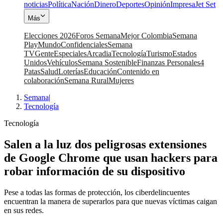
noticias
Política
Nación
Dinero
Deportes
Opinión
Impresa
Jet Set
Más
Elecciones 2026
Foros Semana
Mejor Colombia
Semana
Play
Mundo
Confidenciales
Semana
TV
Gente
Especiales
Arcadia
Tecnología
Turismo
Estados
Unidos
Vehículos
Semana Sostenible
Finanzas Personales
4
Patas
Salud
Loterías
Educación
Contenido en
colaboración
Semana Rural
Mujeres
Semana
|
Tecnología
Tecnología
Salen a la luz dos peligrosas extensiones
de Google Chrome que usan hackers para
robar información de su dispositivo
Pese a todas las formas de protección, los ciberdelincuentes
encuentran la manera de superarlos para que nuevas víctimas caigan
en sus redes.