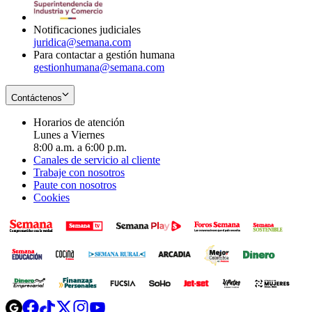
window
Notificaciones judiciales
juridica@semana.com
Para contactar a gestión humana
gestionhumana@semana.com
Contáctenos
Horarios de atención
Lunes a Viernes
8:00 a.m. a 6:00 p.m.
Canales de servicio al cliente
Trabaje con nosotros
Paute con nosotros
Cookies
Opens
Opens
Opens
Opens
Opens