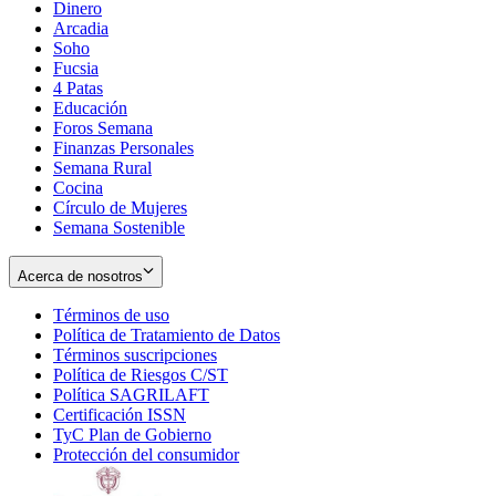
Dinero
Arcadia
Soho
Opens
Fucsia
in
Opens
4 Patas
new
in
Educación
window
new
Foros Semana
window
Finanzas Personales
Semana Rural
Cocina
Círculo de Mujeres
Semana Sostenible
Acerca de nosotros
Términos de uso
Opens
Política de Tratamiento de Datos
in
Opens
Términos suscripciones
new
Opens
in
Política de Riesgos C/ST
window
in
Opens
new
Política SAGRILAFT
Opens
new
in
window
Certificación ISSN
Opens
in
window
new
TyC Plan de Gobierno
in
new
Opens
window
Protección del consumidor
new
window
in
Opens
window
new
in
window
new