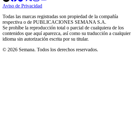
in
in
in
in
in
Aviso de Privacidad
Opens
new
new
new
new
new
in
window
window
window
window
window
Todas las marcas registradas son propiedad de la compañía
new
respectiva o de PUBLICACIONES SEMANA S.A.
window
Se prohíbe la reproducción total o parcial de cualquiera de los
contenidos que aquí aparezca, así como su traducción a cualquier
idioma sin autorización escrita por su titular.
© 2026 Semana. Todos los derechos reservados.