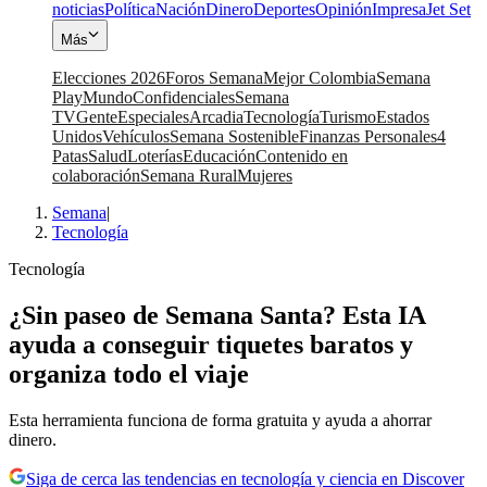
noticias
Política
Nación
Dinero
Deportes
Opinión
Impresa
Jet Set
Más
Elecciones 2026
Foros Semana
Mejor Colombia
Semana
Play
Mundo
Confidenciales
Semana
TV
Gente
Especiales
Arcadia
Tecnología
Turismo
Estados
Unidos
Vehículos
Semana Sostenible
Finanzas Personales
4
Patas
Salud
Loterías
Educación
Contenido en
colaboración
Semana Rural
Mujeres
Semana
|
Tecnología
Tecnología
¿Sin paseo de Semana Santa? Esta IA
ayuda a conseguir tiquetes baratos y
organiza todo el viaje
Esta herramienta funciona de forma gratuita y ayuda a ahorrar
dinero.
Siga de cerca las tendencias en tecnología y ciencia en Discover