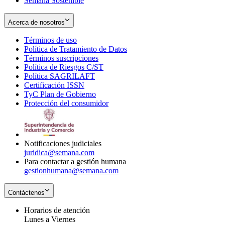
Semana Sostenible
Acerca de nosotros
Términos de uso
Opens
Política de Tratamiento de Datos
in
Opens
Términos suscripciones
new
Opens
in
Política de Riesgos C/ST
window
in
Opens
new
Política SAGRILAFT
Opens
new
in
window
Certificación ISSN
Opens
in
window
new
TyC Plan de Gobierno
in
new
Opens
window
Protección del consumidor
new
window
in
Opens
window
new
in
window
new
window
Notificaciones judiciales
juridica@semana.com
Para contactar a gestión humana
gestionhumana@semana.com
Contáctenos
Horarios de atención
Lunes a Viernes