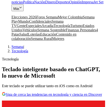
noticias
Política
Nación
Dinero
Deportes
Opinión
Impresa
Jet Set
Más
Elecciones 2026
Foros Semana
Mejor Colombia
Semana
Play
Mundo
Confidenciales
Semana
TV
Gente
Especiales
Arcadia
Tecnología
Turismo
Estados
Unidos
Vehículos
Semana Sostenible
Finanzas Personales
4
Patas
Salud
Loterías
Educación
Contenido en
colaboración
Semana Rural
Mujeres
Semana
|
Tecnología
Tecnología
Teclado inteligente basado en ChatGPT,
lo nuevo de Microsoft
Este teclado se puede utilizar tanto en iOS como en Android
Siga de cerca las tendencias en tecnología y ciencia en Discover