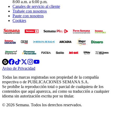
8:00 a.m. a 6:00 p.m.
Canales de servicio al cliente
Trabaje con nosotros
Paute con nosotros
Cookies
Opens
Opens
Opens
Opens
Opens
in
in
in
in
in
Aviso de Privacidad
Opens
new
new
new
new
new
in
window
window
window
window
window
Todas las marcas registradas son propiedad de la compañía
new
respectiva o de PUBLICACIONES SEMANA S.A.
window
Se prohíbe la reproducción total o parcial de cualquiera de los
contenidos que aquí aparezca, así como su traducción a cualquier
idioma sin autorización escrita por su titular.
© 2026 Semana. Todos los derechos reservados.