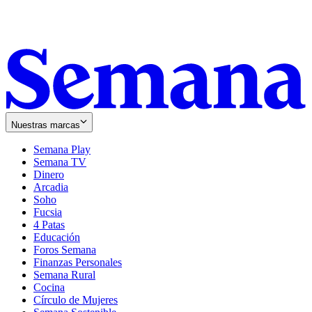
Nuestras marcas
Semana Play
Semana TV
Dinero
Arcadia
Soho
Opens
Fucsia
in
Opens
4 Patas
new
in
Educación
window
new
Foros Semana
window
Finanzas Personales
Semana Rural
Cocina
Círculo de Mujeres