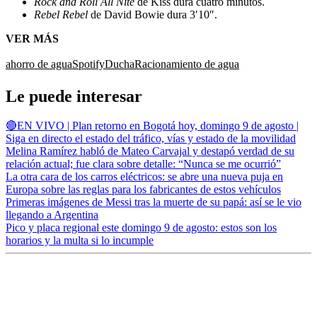
Rock and Roll All Nite
de Kiss dura cuatro minutos.
Rebel Rebel
de David Bowie dura 3′10″.
VER MÁS
ahorro de agua
Spotify
Ducha
Racionamiento de agua
Le puede interesar
🔴EN VIVO | Plan retorno en Bogotá hoy, domingo 9 de agosto |
Siga en directo el estado del tráfico, vías y estado de la movilidad
Melina Ramírez habló de Mateo Carvajal y destapó verdad de su
relación actual; fue clara sobre detalle: “Nunca se me ocurrió”
La otra cara de los carros eléctricos: se abre una nueva puja en
Europa sobre las reglas para los fabricantes de estos vehículos
Primeras imágenes de Messi tras la muerte de su papá: así se le vio
llegando a Argentina
Pico y placa regional este domingo 9 de agosto: estos son los
horarios y la multa si lo incumple