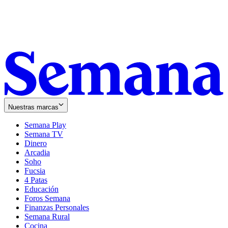
Nuestras marcas
Semana Play
Semana TV
Dinero
Arcadia
Soho
Opens
Fucsia
in
Opens
4 Patas
new
in
Educación
window
new
Foros Semana
window
Finanzas Personales
Semana Rural
Cocina