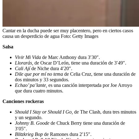
Cantar en la ducha puede ser muy placentero, pero en ciertos casos
causa un desperdicio de agua
Foto:
Getty Images
Salsa
Vivir Mi Vida
de Marc Anthony dura 3′30″.
Llorarás,
de Oscar D’León, tiene una duración de 3′49″.
Cali Ají
de Niche dura 4′20″.
Dile que por mí no tema
de Celia Cruz, tiene una duración de
dos minutos y 33 segundos.
Echao’ pa’lante,
es una canción interpretada por Joe Arroyo
que dura cuatro minutos.
Canciones rockeras
Should I Stay or Should I Go,
de The Clash, dura tres minutos
y un segundo.
Johnny B. Goode
de Chuck Berry tiene una duración de
3′05″.
Blitzkrieg Bop
de Ramones dura 2′15″.