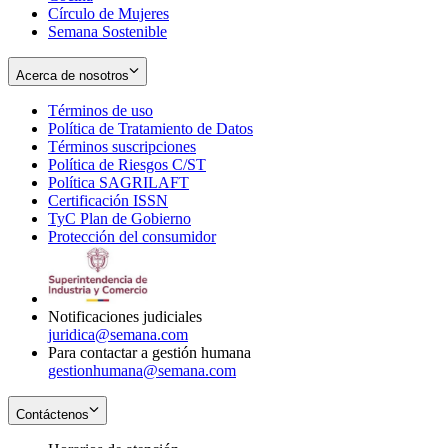
Círculo de Mujeres
Semana Sostenible
Acerca de nosotros
Términos de uso
Opens
Política de Tratamiento de Datos
in
Opens
Términos suscripciones
new
Opens
in
Política de Riesgos C/ST
window
in
Opens
new
Política SAGRILAFT
Opens
new
in
window
Certificación ISSN
Opens
in
window
new
TyC Plan de Gobierno
in
new
Opens
window
Protección del consumidor
new
window
in
Opens
window
new
in
window
new
window
Notificaciones judiciales
juridica@semana.com
Para contactar a gestión humana
gestionhumana@semana.com
Contáctenos