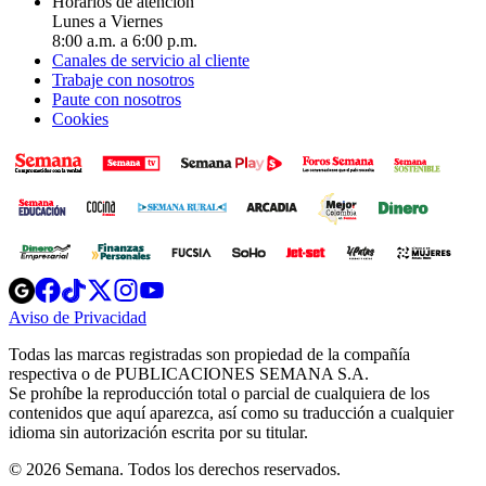
Horarios de atención
Lunes a Viernes
8:00 a.m. a 6:00 p.m.
Canales de servicio al cliente
Trabaje con nosotros
Paute con nosotros
Cookies
Opens
Opens
Opens
Opens
Opens
in
in
in
in
in
Aviso de Privacidad
Opens
new
new
new
new
new
in
window
window
window
window
window
Todas las marcas registradas son propiedad de la compañía
new
respectiva o de PUBLICACIONES SEMANA S.A.
window
Se prohíbe la reproducción total o parcial de cualquiera de los
contenidos que aquí aparezca, así como su traducción a cualquier
idioma sin autorización escrita por su titular.
© 2026 Semana. Todos los derechos reservados.