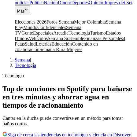
noticias
Política
Nación
Dinero
Deportes
Opinión
Impresa
Jet Set
Más
Elecciones 2026
Foros Semana
Mejor Colombia
Semana
Play
Mundo
Confidenciales
Semana
TV
Gente
Especiales
Arcadia
Tecnología
Turismo
Estados
Unidos
Vehículos
Semana Sostenible
Finanzas Personales
4
Patas
Salud
Loterías
Educación
Contenido en
colaboración
Semana Rural
Mujeres
Semana
|
Tecnología
Tecnología
Top de canciones en Spotify para bañarse
en tres minutos y ahorrar agua en
tiempos de racionamiento
Cantar en la ducha puede convertirse en un método para tomar
baños cortos.
Siga de cerca las tendencias en tecnología y ciencia en Discover