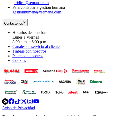
juridica@semana.com
Para contactar a gestión humana
gestionhumana@semana.com
Contáctenos
Horarios de atención
Lunes a Viernes
8:00 a.m. a 6:00 p.m.
Canales de servicio al cliente
Trabaje con nosotros
Paute con nosotros
Cookies
Opens
Opens
Opens
Opens
Opens
in
in
in
in
in
Aviso de Privacidad
Opens
new
new
new
new
new
in
window
window
window
window
window