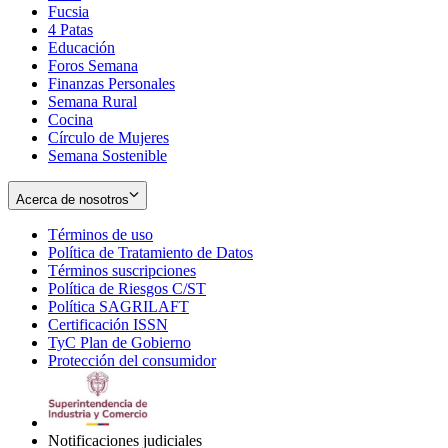
Fucsia
in
Opens
4 Patas
new
in
Educación
window
new
Foros Semana
window
Finanzas Personales
Semana Rural
Cocina
Círculo de Mujeres
Semana Sostenible
Acerca de nosotros
Términos de uso
Opens
Política de Tratamiento de Datos
in
Opens
Términos suscripciones
new
Opens
in
Política de Riesgos C/ST
window
in
Opens
new
Política SAGRILAFT
Opens
new
in
window
Certificación ISSN
Opens
in
window
new
TyC Plan de Gobierno
in
new
Opens
window
Protección del consumidor
new
window
in
Opens
window
new
in
window
new
window
Notificaciones judiciales