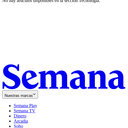
No hay artículos disponibles en la sección
Tecnología
.
Nuestras marcas
Semana Play
Semana TV
Dinero
Arcadia
Soho
Opens