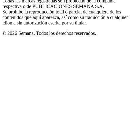
Todas las marcas registradas son propiedad de la compañía
new
respectiva o de PUBLICACIONES SEMANA S.A.
window
Se prohíbe la reproducción total o parcial de cualquiera de los
contenidos que aquí aparezca, así como su traducción a cualquier
idioma sin autorización escrita por su titular.
© 2026 Semana. Todos los derechos reservados.