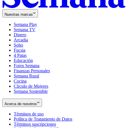
Nuestras marcas
Semana Play
Semana TV
Dinero
Arcadia
Soho
Opens
Fucsia
in
Opens
4 Patas
new
in
Educación
window
new
Foros Semana
window
Finanzas Personales
Semana Rural
Cocina
Círculo de Mujeres
Semana Sostenible
Acerca de nosotros
Términos de uso
Opens
Política de Tratamiento de Datos
in
Opens
Términos suscripciones
new
Opens
in