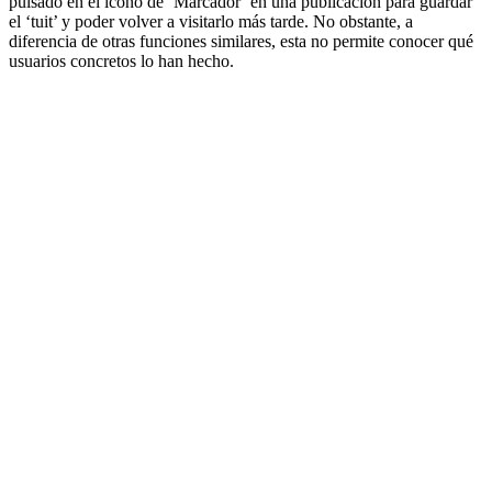
pulsado en el ícono de ‘Marcador’ en una publicación para guardar
el ‘tuit’ y poder volver a visitarlo más tarde. No obstante, a
diferencia de otras funciones similares, esta no permite conocer qué
usuarios concretos lo han hecho.