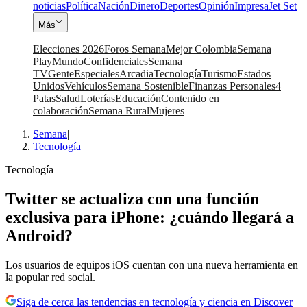
noticias
Política
Nación
Dinero
Deportes
Opinión
Impresa
Jet Set
Más
Elecciones 2026
Foros Semana
Mejor Colombia
Semana
Play
Mundo
Confidenciales
Semana
TV
Gente
Especiales
Arcadia
Tecnología
Turismo
Estados
Unidos
Vehículos
Semana Sostenible
Finanzas Personales
4
Patas
Salud
Loterías
Educación
Contenido en
colaboración
Semana Rural
Mujeres
Semana
|
Tecnología
Tecnología
Twitter se actualiza con una función
exclusiva para iPhone: ¿cuándo llegará a
Android?
Los usuarios de equipos iOS cuentan con una nueva herramienta en
la popular red social.
Siga de cerca las tendencias en tecnología y ciencia en Discover