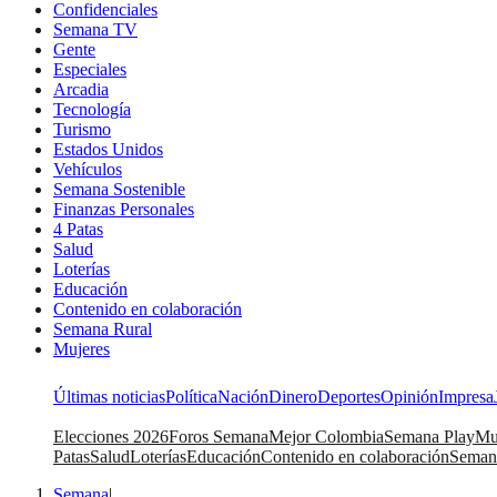
Confidenciales
Semana TV
Gente
Especiales
Arcadia
Tecnología
Turismo
Estados Unidos
Vehículos
Semana Sostenible
Finanzas Personales
4 Patas
Salud
Loterías
Educación
Contenido en colaboración
Semana Rural
Mujeres
Últimas noticias
Política
Nación
Dinero
Deportes
Opinión
Impresa
Elecciones 2026
Foros Semana
Mejor Colombia
Semana Play
Mu
Patas
Salud
Loterías
Educación
Contenido en colaboración
Seman
Semana
|