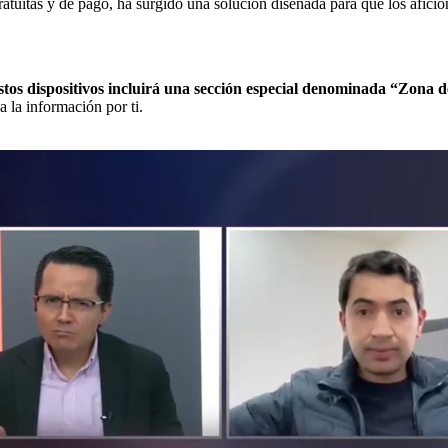
 gratuitas y de pago, ha surgido una solución diseñada para que los af
stos dispositivos incluirá una sección especial denominada “Zona 
 la información por ti.