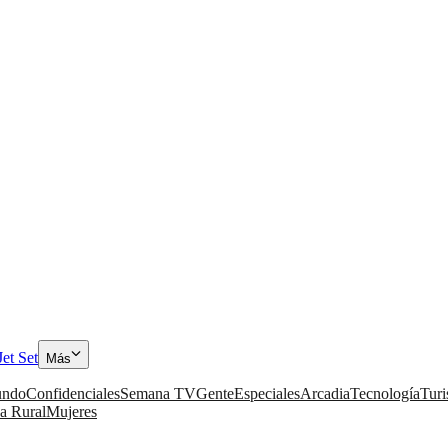
Jet Set
Más
ndo
Confidenciales
Semana TV
Gente
Especiales
Arcadia
Tecnología
Tur
a Rural
Mujeres