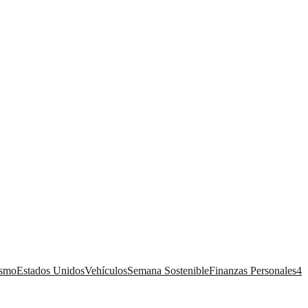
ismo
Estados Unidos
Vehículos
Semana Sostenible
Finanzas Personales
4