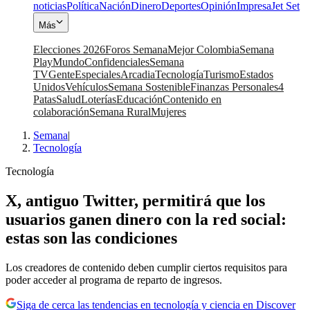
noticias
Política
Nación
Dinero
Deportes
Opinión
Impresa
Jet Set
Más
Elecciones 2026
Foros Semana
Mejor Colombia
Semana
Play
Mundo
Confidenciales
Semana
TV
Gente
Especiales
Arcadia
Tecnología
Turismo
Estados
Unidos
Vehículos
Semana Sostenible
Finanzas Personales
4
Patas
Salud
Loterías
Educación
Contenido en
colaboración
Semana Rural
Mujeres
Semana
|
Tecnología
Tecnología
X, antiguo Twitter, permitirá que los
usuarios ganen dinero con la red social:
estas son las condiciones
Los creadores de contenido deben cumplir ciertos requisitos para
poder acceder al programa de reparto de ingresos.
Siga de cerca las tendencias en tecnología y ciencia en Discover