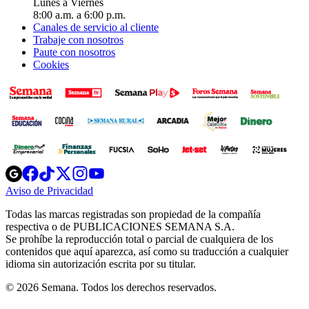
Lunes a Viernes
8:00 a.m. a 6:00 p.m.
Canales de servicio al cliente
Trabaje con nosotros
Paute con nosotros
Cookies
Opens
Opens
Opens
Opens
Opens
in
in
in
in
in
Aviso de Privacidad
Opens
new
new
new
new
new
in
window
window
window
window
window
Todas las marcas registradas son propiedad de la compañía
new
respectiva o de PUBLICACIONES SEMANA S.A.
window
Se prohíbe la reproducción total o parcial de cualquiera de los
contenidos que aquí aparezca, así como su traducción a cualquier
idioma sin autorización escrita por su titular.
© 2026 Semana. Todos los derechos reservados.