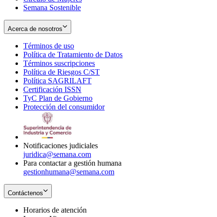
Semana Sostenible
Acerca de nosotros
Términos de uso
Opens
Política de Tratamiento de Datos
in
Opens
Términos suscripciones
new
Opens
in
Política de Riesgos C/ST
window
in
Opens
new
Política SAGRILAFT
Opens
new
in
window
Certificación ISSN
Opens
in
window
new
TyC Plan de Gobierno
in
new
Opens
window
Protección del consumidor
new
window
in
Opens
window
new
in
window
new
window
Notificaciones judiciales
juridica@semana.com
Para contactar a gestión humana
gestionhumana@semana.com
Contáctenos
Horarios de atención