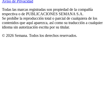
Aviso de Privacidad
Opens
new
new
new
new
new
in
window
window
window
window
window
Todas las marcas registradas son propiedad de la compañía
new
respectiva o de PUBLICACIONES SEMANA S.A.
window
Se prohíbe la reproducción total o parcial de cualquiera de los
contenidos que aquí aparezca, así como su traducción a cualquier
idioma sin autorización escrita por su titular.
© 2026 Semana. Todos los derechos reservados.