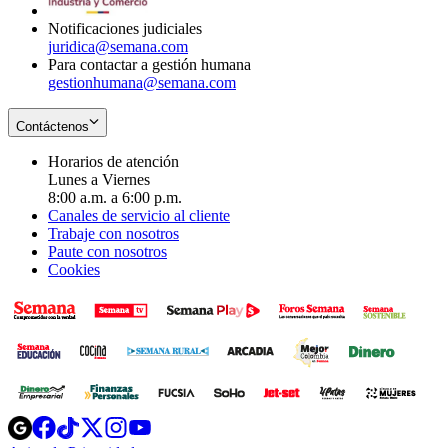
window
Notificaciones judiciales
juridica@semana.com
Para contactar a gestión humana
gestionhumana@semana.com
Contáctenos
Horarios de atención
Lunes a Viernes
8:00 a.m. a 6:00 p.m.
Canales de servicio al cliente
Trabaje con nosotros
Paute con nosotros
Cookies
Opens
Opens
Opens
Opens
Opens
in
in
in
in
in