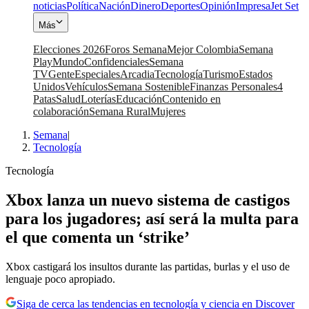
noticias
Política
Nación
Dinero
Deportes
Opinión
Impresa
Jet Set
Más
Elecciones 2026
Foros Semana
Mejor Colombia
Semana
Play
Mundo
Confidenciales
Semana
TV
Gente
Especiales
Arcadia
Tecnología
Turismo
Estados
Unidos
Vehículos
Semana Sostenible
Finanzas Personales
4
Patas
Salud
Loterías
Educación
Contenido en
colaboración
Semana Rural
Mujeres
Semana
|
Tecnología
Tecnología
Xbox lanza un nuevo sistema de castigos
para los jugadores; así será la multa para
el que comenta un ‘strike’
Xbox castigará los insultos durante las partidas, burlas y el uso de
lenguaje poco apropiado.
Siga de cerca las tendencias en tecnología y ciencia en Discover