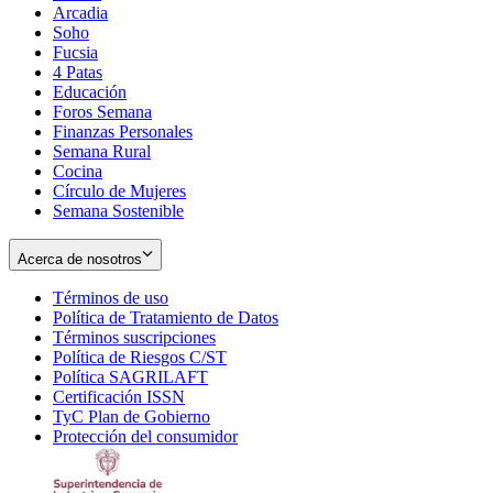
Arcadia
Soho
Opens
Fucsia
in
Opens
4 Patas
new
in
Educación
window
new
Foros Semana
window
Finanzas Personales
Semana Rural
Cocina
Círculo de Mujeres
Semana Sostenible
Acerca de nosotros
Términos de uso
Opens
Política de Tratamiento de Datos
in
Opens
Términos suscripciones
new
Opens
in
Política de Riesgos C/ST
window
in
Opens
new
Política SAGRILAFT
Opens
new
in
window
Certificación ISSN
Opens
in
window
new
TyC Plan de Gobierno
in
new
Opens
window
Protección del consumidor
new
window
in
Opens
window
new
in
window
new