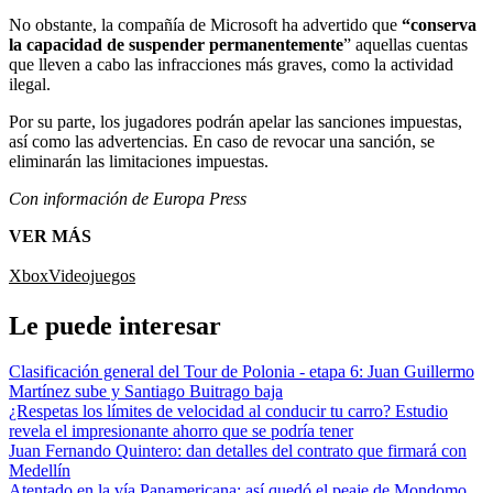
No obstante, la compañía de Microsoft ha advertido que
“conserva
la capacidad de suspender permanentemente
” aquellas cuentas
que lleven a cabo las infracciones más graves, como la actividad
ilegal.
Por su parte, los jugadores podrán apelar las sanciones impuestas,
así como las advertencias. En caso de revocar una sanción, se
eliminarán las limitaciones impuestas.
Con información de Europa Press
VER MÁS
Xbox
Videojuegos
Le puede interesar
Clasificación general del Tour de Polonia - etapa 6: Juan Guillermo
Martínez sube y Santiago Buitrago baja
¿Respetas los límites de velocidad al conducir tu carro? Estudio
revela el impresionante ahorro que se podría tener
Juan Fernando Quintero: dan detalles del contrato que firmará con
Medellín
Atentado en la vía Panamericana: así quedó el peaje de Mondomo