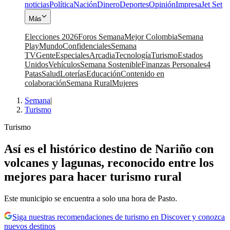
noticias
Política
Nación
Dinero
Deportes
Opinión
Impresa
Jet Set
Más
Elecciones 2026
Foros Semana
Mejor Colombia
Semana
Play
Mundo
Confidenciales
Semana
TV
Gente
Especiales
Arcadia
Tecnología
Turismo
Estados
Unidos
Vehículos
Semana Sostenible
Finanzas Personales
4
Patas
Salud
Loterías
Educación
Contenido en
colaboración
Semana Rural
Mujeres
Semana
|
Turismo
Turismo
Así es el histórico destino de Nariño con
volcanes y lagunas, reconocido entre los
mejores para hacer turismo rural
Este municipio se encuentra a solo una hora de Pasto.
Siga nuestras recomendaciones de turismo en Discover y conozca
nuevos destinos