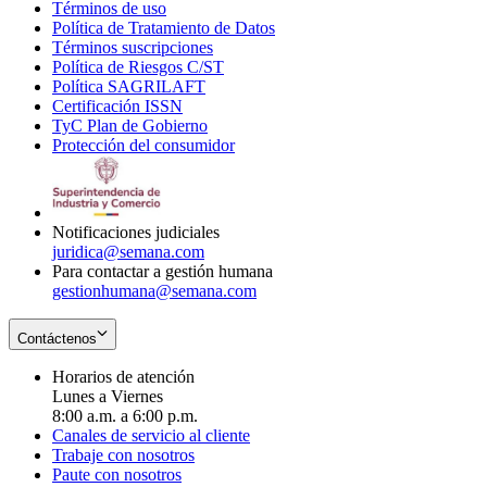
Términos de uso
Opens
Política de Tratamiento de Datos
in
Opens
Términos suscripciones
new
Opens
in
Política de Riesgos C/ST
window
in
Opens
new
Política SAGRILAFT
Opens
new
in
window
Certificación ISSN
Opens
in
window
new
TyC Plan de Gobierno
in
new
Opens
window
Protección del consumidor
new
window
in
Opens
window
new
in
window
new
window
Notificaciones judiciales
juridica@semana.com
Para contactar a gestión humana
gestionhumana@semana.com
Contáctenos
Horarios de atención
Lunes a Viernes
8:00 a.m. a 6:00 p.m.
Canales de servicio al cliente
Trabaje con nosotros
Paute con nosotros