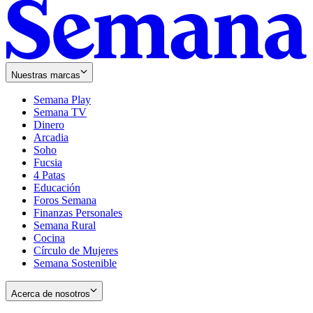
Nuestras marcas
Semana Play
Semana TV
Dinero
Arcadia
Soho
Opens
Fucsia
in
Opens
4 Patas
new
in
Educación
window
new
Foros Semana
window
Finanzas Personales
Semana Rural
Cocina
Círculo de Mujeres
Semana Sostenible
Acerca de nosotros