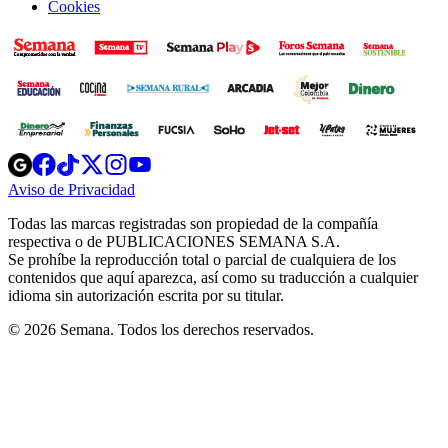
Cookies
Opens
Opens
Opens
Opens
Opens
in
in
in
in
in
Aviso de Privacidad
Opens
new
new
new
new
new
in
window
window
window
window
window
Todas las marcas registradas son propiedad de la compañía
new
respectiva o de PUBLICACIONES SEMANA S.A.
window
Se prohíbe la reproducción total o parcial de cualquiera de los
contenidos que aquí aparezca, así como su traducción a cualquier
idioma sin autorización escrita por su titular.
© 2026 Semana. Todos los derechos reservados.