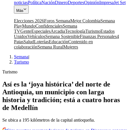
noticias
Política
Nación
Dinero
Deportes
Opinión
Impresa
Jet Set
Más
Elecciones 2026
Foros Semana
Mejor Colombia
Semana
Play
Mundo
Confidenciales
Semana
TV
Gente
Especiales
Arcadia
Tecnología
Turismo
Estados
Unidos
Vehículos
Semana Sostenible
Finanzas Personales
4
Patas
Salud
Loterías
Educación
Contenido en
colaboración
Semana Rural
Mujeres
Semana
|
Turismo
Turismo
Así es la ‘joya histórica’ del norte de
Antioquia, un municipio con larga
historia y tradición; está a cuatro horas
de Medellín
Se ubica a 195 kilómetros de la capital antioqueña.