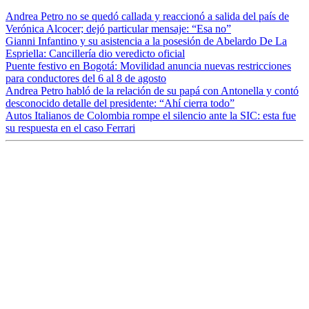
Andrea Petro no se quedó callada y reaccionó a salida del país de
Verónica Alcocer; dejó particular mensaje: “Esa no”
Gianni Infantino y su asistencia a la posesión de Abelardo De La
Espriella: Cancillería dio veredicto oficial
Puente festivo en Bogotá: Movilidad anuncia nuevas restricciones
para conductores del 6 al 8 de agosto
Andrea Petro habló de la relación de su papá con Antonella y contó
desconocido detalle del presidente: “Ahí cierra todo”
Autos Italianos de Colombia rompe el silencio ante la SIC: esta fue
su respuesta en el caso Ferrari