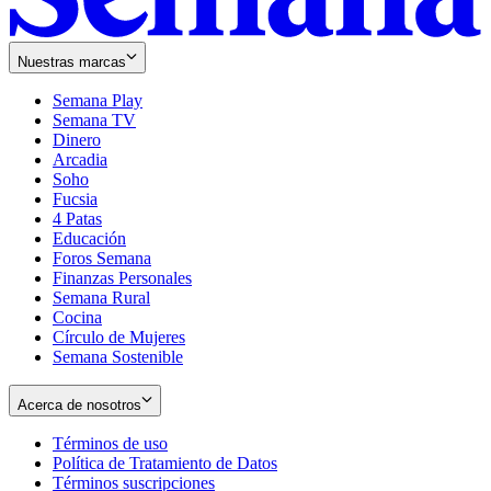
Nuestras marcas
Semana Play
Semana TV
Dinero
Arcadia
Soho
Opens
Fucsia
in
Opens
4 Patas
new
in
Educación
window
new
Foros Semana
window
Finanzas Personales
Semana Rural
Cocina
Círculo de Mujeres
Semana Sostenible
Acerca de nosotros
Términos de uso
Opens
Política de Tratamiento de Datos
in
Opens
Términos suscripciones
new
Opens
in