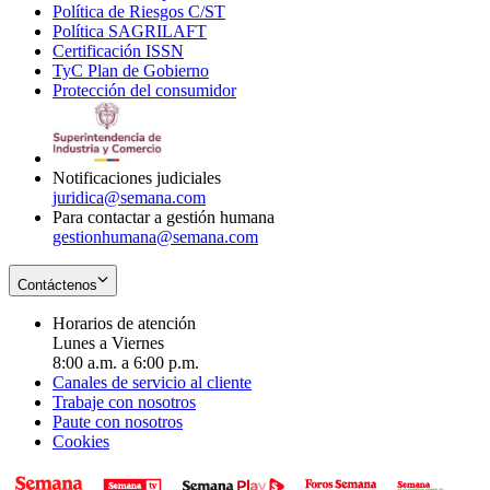
Política de Riesgos C/ST
window
in
Opens
new
Política SAGRILAFT
Opens
new
in
window
Certificación ISSN
Opens
in
window
new
TyC Plan de Gobierno
in
new
Opens
window
Protección del consumidor
new
window
in
Opens
window
new
in
window
new
window
Notificaciones judiciales
juridica@semana.com
Para contactar a gestión humana
gestionhumana@semana.com
Contáctenos
Horarios de atención
Lunes a Viernes
8:00 a.m. a 6:00 p.m.
Canales de servicio al cliente
Trabaje con nosotros
Paute con nosotros
Cookies