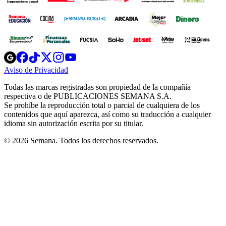
Opens
Opens
Opens
Opens
Opens
in
in
in
in
in
Aviso de Privacidad
Opens
new
new
new
new
new
in
window
window
window
window
window
Todas las marcas registradas son propiedad de la compañía
new
respectiva o de PUBLICACIONES SEMANA S.A.
window
Se prohíbe la reproducción total o parcial de cualquiera de los
contenidos que aquí aparezca, así como su traducción a cualquier
idioma sin autorización escrita por su titular.
© 2026 Semana. Todos los derechos reservados.