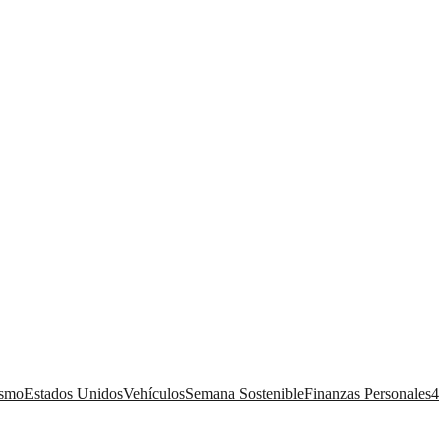
ismo
Estados Unidos
Vehículos
Semana Sostenible
Finanzas Personales
4