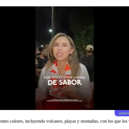
powere
entes colores, incluyendo volcanes, playas y montañas, con los que los v