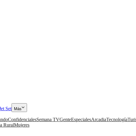
Jet Set
Más
ndo
Confidenciales
Semana TV
Gente
Especiales
Arcadia
Tecnología
Tur
a Rural
Mujeres