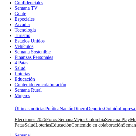
Confidenciales
Semana TV
Gente
Especiales
Arcadia
Tecnología
Turismo
Estados Unidos
Vehículos
Semana Sostenible
Finanzas Personales
4 Patas
Salud
Loterías
Educación
Contenido en colaboración
Semana Rural
Mujeres
Últimas noticias
Política
Nación
Dinero
Deportes
Opinión
Impresa
Elecciones 2026
Foros Semana
Mejor Colombia
Semana Play
Mu
Patas
Salud
Loterías
Educación
Contenido en colaboración
Seman
Semana
|