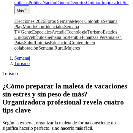
noticias
Política
Nación
Dinero
Deportes
Opinión
Impresa
Jet Set
Más
Elecciones 2026
Foros Semana
Mejor Colombia
Semana
Play
Mundo
Confidenciales
Semana
TV
Gente
Especiales
Arcadia
Tecnología
Turismo
Estados
Unidos
Vehículos
Semana Sostenible
Finanzas Personales
4
Patas
Salud
Loterías
Educación
Contenido en
colaboración
Semana Rural
Mujeres
Semana
|
Turismo
Turismo
¿Cómo preparar la maleta de vacaciones
sin estrés y sin peso de más?
Organizadora profesional revela cuatro
tips clave
Según la experta, organizar la maleta de forma consciente no
significa hacerlo perfecto, sino hacerlo más fácil.