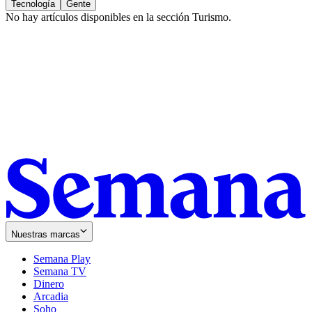
Tecnología
Gente
No hay artículos disponibles en la sección
Turismo
.
Nuestras marcas
Semana Play
Semana TV
Dinero
Arcadia
Soho
Opens