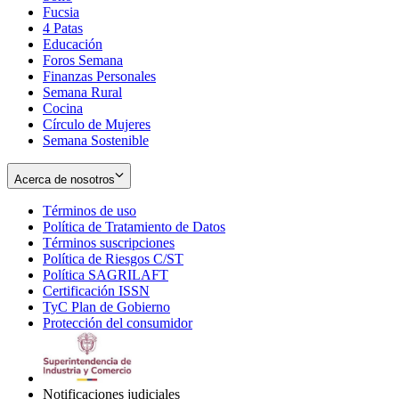
Fucsia
in
Opens
4 Patas
new
in
Educación
window
new
Foros Semana
window
Finanzas Personales
Semana Rural
Cocina
Círculo de Mujeres
Semana Sostenible
Acerca de nosotros
Términos de uso
Opens
Política de Tratamiento de Datos
in
Opens
Términos suscripciones
new
Opens
in
Política de Riesgos C/ST
window
in
Opens
new
Política SAGRILAFT
Opens
new
in
window
Certificación ISSN
Opens
in
window
new
TyC Plan de Gobierno
in
new
Opens
window
Protección del consumidor
new
window
in
Opens
window
new
in
window
new
window
Notificaciones judiciales