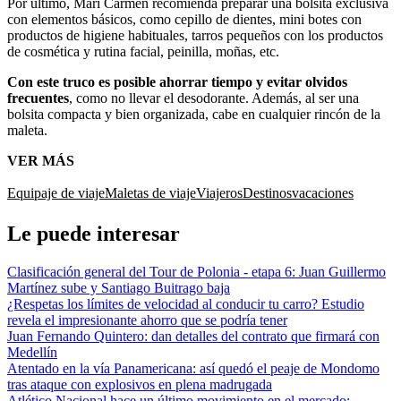
Por último, Mari Carmen recomienda preparar una bolsita exclusiva
con elementos básicos, como cepillo de dientes, mini botes con
productos de higiene habituales, tarros pequeños con los productos
de cosmética y rutina facial, peinilla, moñas, etc.
Con este truco es posible ahorrar tiempo y evitar olvidos
frecuentes
, como no llevar el desodorante. Además, al ser una
bolsita compacta y bien organizada, cabe en cualquier rincón de la
maleta.
VER MÁS
Equipaje de viaje
Maletas de viaje
Viajeros
Destinos
vacaciones
Le puede interesar
Clasificación general del Tour de Polonia - etapa 6: Juan Guillermo
Martínez sube y Santiago Buitrago baja
¿Respetas los límites de velocidad al conducir tu carro? Estudio
revela el impresionante ahorro que se podría tener
Juan Fernando Quintero: dan detalles del contrato que firmará con
Medellín
Atentado en la vía Panamericana: así quedó el peaje de Mondomo
tras ataque con explosivos en plena madrugada
Atlético Nacional hace un último movimiento en el mercado: