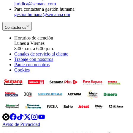
juridica@semana.com
Para contactar a gestión humana
gestionhumana@semana.com
Contáctenos
Horarios de atención
Lunes a Viernes
8:00 a.m. a 6:00 p.m.
Canales de servicio al cliente
Trabaje con nosotros
Paute con nosotros
Cookies
Opens
Opens
Opens
Opens
Opens
in
in
in
in
in
Aviso de Privacidad
Opens
new
new
new
new
new
in
window
window
window
window
window