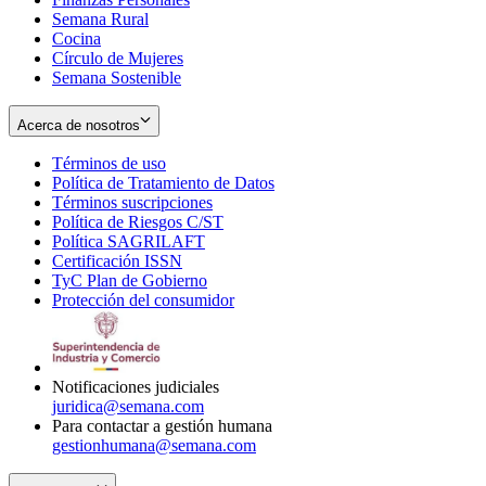
Semana Rural
Cocina
Círculo de Mujeres
Semana Sostenible
Acerca de nosotros
Términos de uso
Opens
Política de Tratamiento de Datos
in
Opens
Términos suscripciones
new
Opens
in
Política de Riesgos C/ST
window
in
Opens
new
Política SAGRILAFT
Opens
new
in
window
Certificación ISSN
Opens
in
window
new
TyC Plan de Gobierno
in
new
Opens
window
Protección del consumidor
new
window
in
Opens
window
new
in
window
new
window
Notificaciones judiciales
juridica@semana.com
Para contactar a gestión humana
gestionhumana@semana.com