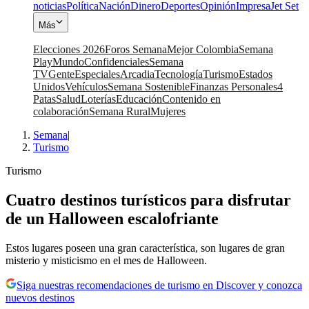
noticias
Política
Nación
Dinero
Deportes
Opinión
Impresa
Jet Set
Más
Elecciones 2026
Foros Semana
Mejor Colombia
Semana
Play
Mundo
Confidenciales
Semana
TV
Gente
Especiales
Arcadia
Tecnología
Turismo
Estados
Unidos
Vehículos
Semana Sostenible
Finanzas Personales
4
Patas
Salud
Loterías
Educación
Contenido en
colaboración
Semana Rural
Mujeres
Semana
|
Turismo
Turismo
Cuatro destinos turísticos para disfrutar
de un Halloween escalofriante
Estos lugares poseen una gran característica, son lugares de gran
misterio y misticismo en el mes de Halloween.
Siga nuestras recomendaciones de turismo en Discover y conozca
nuevos destinos