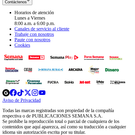
Contáctenos
Horarios de atención
Lunes a Viernes
8:00 a.m. a 6:00 p.m.
Canales de servicio al cliente
Trabaje con nosotros
Paute con nosotros
Cookies
Opens
Opens
Opens
Opens
Opens
in
in
in
in
in
Aviso de Privacidad
Opens
new
new
new
new
new
in
window
window
window
window
window
Todas las marcas registradas son propiedad de la compañía
new
respectiva o de PUBLICACIONES SEMANA S.A.
window
Se prohíbe la reproducción total o parcial de cualquiera de los
contenidos que aquí aparezca, así como su traducción a cualquier
idioma sin autorización escrita por su titular.