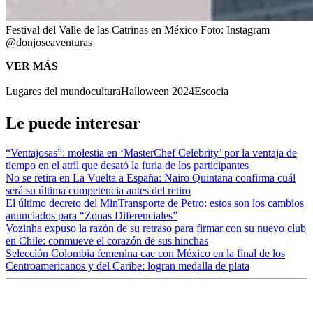
Festival del Valle de las Catrinas en México
Foto:
Instagram
@donjoseaventuras
VER MÁS
Lugares del mundo
cultura
Halloween 2024
Escocia
Le puede interesar
“Ventajosas”: molestia en ‘MasterChef Celebrity’ por la ventaja de
tiempo en el atril que desató la furia de los participantes
No se retira en La Vuelta a España: Nairo Quintana confirma cuál
será su última competencia antes del retiro
El último decreto del MinTransporte de Petro: estos son los cambios
anunciados para “Zonas Diferenciales”
Vozinha expuso la razón de su retraso para firmar con su nuevo club
en Chile: conmueve el corazón de sus hinchas
Selección Colombia femenina cae con México en la final de los
Centroamericanos y del Caribe: logran medalla de plata