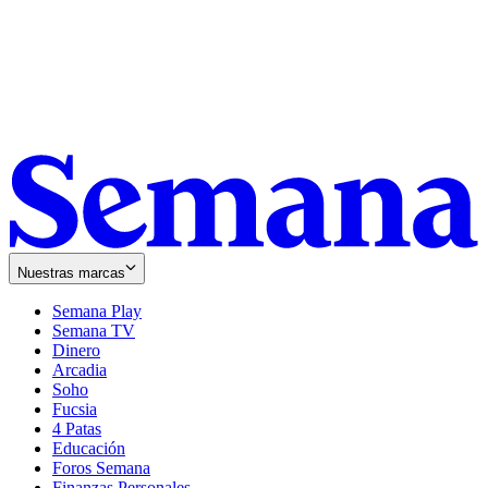
Nuestras marcas
Semana Play
Semana TV
Dinero
Arcadia
Soho
Opens
Fucsia
in
Opens
4 Patas
new
in
Educación
window
new
Foros Semana
window
Finanzas Personales