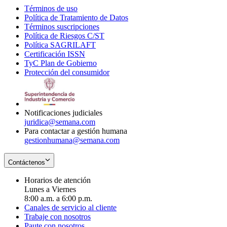
Términos de uso
Opens
Política de Tratamiento de Datos
in
Opens
Términos suscripciones
new
Opens
in
Política de Riesgos C/ST
window
in
Opens
new
Política SAGRILAFT
Opens
new
in
window
Certificación ISSN
Opens
in
window
new
TyC Plan de Gobierno
in
new
Opens
window
Protección del consumidor
new
window
in
Opens
window
new
in
window
new
window
Notificaciones judiciales
juridica@semana.com
Para contactar a gestión humana
gestionhumana@semana.com
Contáctenos
Horarios de atención
Lunes a Viernes
8:00 a.m. a 6:00 p.m.
Canales de servicio al cliente
Trabaje con nosotros
Paute con nosotros