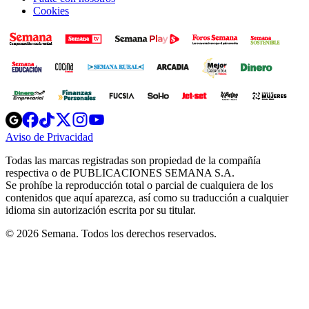
Cookies
Opens
Opens
Opens
Opens
Opens
in
in
in
in
in
Aviso de Privacidad
Opens
new
new
new
new
new
in
window
window
window
window
window
Todas las marcas registradas son propiedad de la compañía
new
respectiva o de PUBLICACIONES SEMANA S.A.
window
Se prohíbe la reproducción total o parcial de cualquiera de los
contenidos que aquí aparezca, así como su traducción a cualquier
idioma sin autorización escrita por su titular.
© 2026 Semana. Todos los derechos reservados.