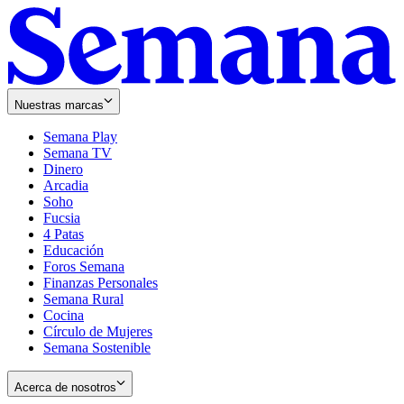
Nuestras marcas
Semana Play
Semana TV
Dinero
Arcadia
Soho
Opens
Fucsia
in
Opens
4 Patas
new
in
Educación
window
new
Foros Semana
window
Finanzas Personales
Semana Rural
Cocina
Círculo de Mujeres
Semana Sostenible
Acerca de nosotros