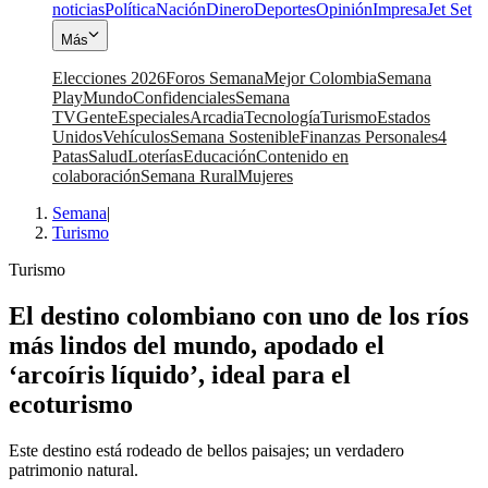
noticias
Política
Nación
Dinero
Deportes
Opinión
Impresa
Jet Set
Más
Elecciones 2026
Foros Semana
Mejor Colombia
Semana
Play
Mundo
Confidenciales
Semana
TV
Gente
Especiales
Arcadia
Tecnología
Turismo
Estados
Unidos
Vehículos
Semana Sostenible
Finanzas Personales
4
Patas
Salud
Loterías
Educación
Contenido en
colaboración
Semana Rural
Mujeres
Semana
|
Turismo
Turismo
El destino colombiano con uno de los ríos
más lindos del mundo, apodado el
‘arcoíris líquido’, ideal para el
ecoturismo
Este destino está rodeado de bellos paisajes; un verdadero
patrimonio natural.