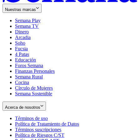
Nuestras marcas
Semana Play
Semana TV
Dinero
Arcadia
Soho
Opens
Fucsia
in
Opens
4 Patas
new
in
Educación
window
new
Foros Semana
window
Finanzas Personales
Semana Rural
Cocina
Círculo de Mujeres
Semana Sostenible
Acerca de nosotros
Términos de uso
Opens
Política de Tratamiento de Datos
in
Opens
Términos suscripciones
new
Opens
in
Política de Riesgos C/ST
window
in
Opens
new