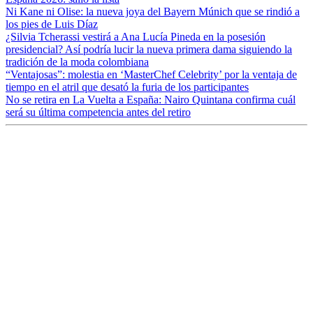
Ni Kane ni Olise: la nueva joya del Bayern Múnich que se rindió a
los pies de Luis Díaz
¿Silvia Tcherassi vestirá a Ana Lucía Pineda en la posesión
presidencial? Así podría lucir la nueva primera dama siguiendo la
tradición de la moda colombiana
“Ventajosas”: molestia en ‘MasterChef Celebrity’ por la ventaja de
tiempo en el atril que desató la furia de los participantes
No se retira en La Vuelta a España: Nairo Quintana confirma cuál
será su última competencia antes del retiro