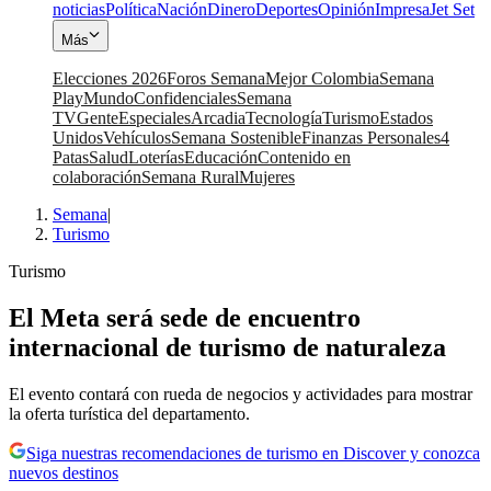
noticias
Política
Nación
Dinero
Deportes
Opinión
Impresa
Jet Set
Más
Elecciones 2026
Foros Semana
Mejor Colombia
Semana
Play
Mundo
Confidenciales
Semana
TV
Gente
Especiales
Arcadia
Tecnología
Turismo
Estados
Unidos
Vehículos
Semana Sostenible
Finanzas Personales
4
Patas
Salud
Loterías
Educación
Contenido en
colaboración
Semana Rural
Mujeres
Semana
|
Turismo
Turismo
El Meta será sede de encuentro
internacional de turismo de naturaleza
El evento contará con rueda de negocios y actividades para mostrar
la oferta turística del departamento.
Siga nuestras recomendaciones de turismo en Discover y conozca
nuevos destinos