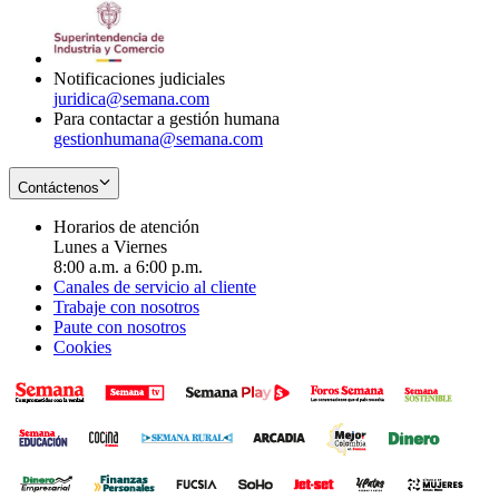
window
new
in
window
new
window
Notificaciones judiciales
juridica@semana.com
Para contactar a gestión humana
gestionhumana@semana.com
Contáctenos
Horarios de atención
Lunes a Viernes
8:00 a.m. a 6:00 p.m.
Canales de servicio al cliente
Trabaje con nosotros
Paute con nosotros
Cookies