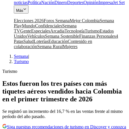
noticias
Política
Nación
Dinero
Deportes
Opinión
Impresa
Jet Set
Más
Elecciones 2026
Foros Semana
Mejor Colombia
Semana
Play
Mundo
Confidenciales
Semana
TV
Gente
Especiales
Arcadia
Tecnología
Turismo
Estados
Unidos
Vehículos
Semana Sostenible
Finanzas Personales
4
Patas
Salud
Loterías
Educación
Contenido en
colaboración
Semana Rural
Mujeres
Semana
|
Turismo
Turismo
Estos fueron los tres países con más
tiquetes aéreos vendidos hacia Colombia
en el primer trimestre de 2026
Se registró un incremento del 16,7 % en las ventas frente al mismo
período del año pasado.
Siga nuestras recomendaciones de turismo en Discover y conozca