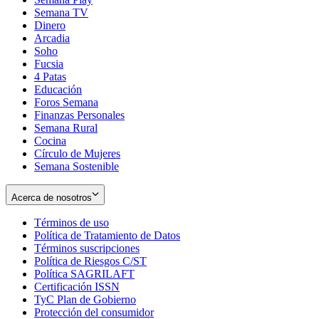
Semana TV
Dinero
Arcadia
Soho
Opens
Fucsia
in
Opens
4 Patas
new
in
Educación
window
new
Foros Semana
window
Finanzas Personales
Semana Rural
Cocina
Círculo de Mujeres
Semana Sostenible
Acerca de nosotros
Términos de uso
Opens
Política de Tratamiento de Datos
in
Opens
Términos suscripciones
new
Opens
in
Política de Riesgos C/ST
window
in
Opens
new
Política SAGRILAFT
Opens
new
in
window
Certificación ISSN
Opens
in
window
new
TyC Plan de Gobierno
in
new
Opens
window
Protección del consumidor
new
window
in
Opens