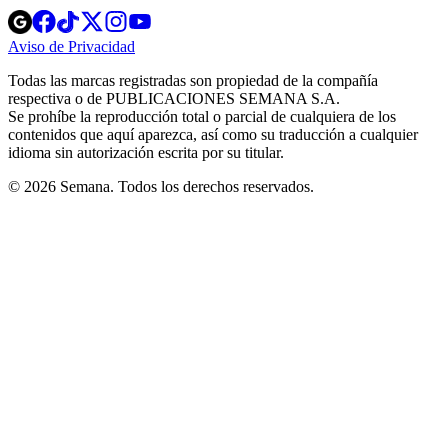
Opens
Opens
Opens
Opens
Opens
in
in
in
in
in
Aviso de Privacidad
Opens
new
new
new
new
new
in
window
window
window
window
window
Todas las marcas registradas son propiedad de la compañía
new
respectiva o de PUBLICACIONES SEMANA S.A.
window
Se prohíbe la reproducción total o parcial de cualquiera de los
contenidos que aquí aparezca, así como su traducción a cualquier
idioma sin autorización escrita por su titular.
© 2026 Semana. Todos los derechos reservados.