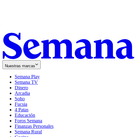
Nuestras marcas
Semana Play
Semana TV
Dinero
Arcadia
Soho
Opens
Fucsia
in
Opens
4 Patas
new
in
Educación
window
new
Foros Semana
window
Finanzas Personales
Semana Rural