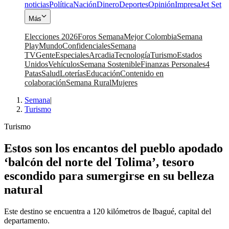
noticias
Política
Nación
Dinero
Deportes
Opinión
Impresa
Jet Set
Más
Elecciones 2026
Foros Semana
Mejor Colombia
Semana
Play
Mundo
Confidenciales
Semana
TV
Gente
Especiales
Arcadia
Tecnología
Turismo
Estados
Unidos
Vehículos
Semana Sostenible
Finanzas Personales
4
Patas
Salud
Loterías
Educación
Contenido en
colaboración
Semana Rural
Mujeres
Semana
|
Turismo
Turismo
Estos son los encantos del pueblo apodado
‘balcón del norte del Tolima’, tesoro
escondido para sumergirse en su belleza
natural
Este destino se encuentra a 120 kilómetros de Ibagué, capital del
departamento.