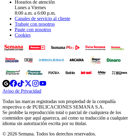
Horarios de atención
Lunes a Viernes
8:00 a.m. a 6:00 p.m.
Canales de servicio al cliente
Trabaje con nosotros
Paute con nosotros
Cookies
Opens
Opens
Opens
Opens
Opens
in
in
in
in
in
Aviso de Privacidad
Opens
new
new
new
new
new
in
window
window
window
window
window
Todas las marcas registradas son propiedad de la compañía
new
respectiva o de PUBLICACIONES SEMANA S.A.
window
Se prohíbe la reproducción total o parcial de cualquiera de los
contenidos que aquí aparezca, así como su traducción a cualquier
idioma sin autorización escrita por su titular.
© 2026 Semana. Todos los derechos reservados.