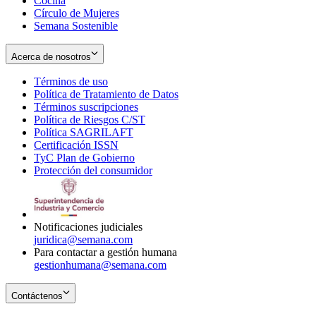
Cocina
Círculo de Mujeres
Semana Sostenible
Acerca de nosotros
Términos de uso
Opens
Política de Tratamiento de Datos
in
Opens
Términos suscripciones
new
Opens
in
Política de Riesgos C/ST
window
in
Opens
new
Política SAGRILAFT
Opens
new
in
window
Certificación ISSN
Opens
in
window
new
TyC Plan de Gobierno
in
new
Opens
window
Protección del consumidor
new
window
in
Opens
window
new
in
window
new
window
Notificaciones judiciales
juridica@semana.com
Para contactar a gestión humana
gestionhumana@semana.com
Contáctenos