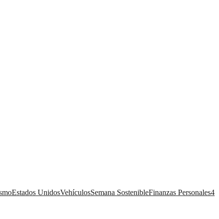
ismo
Estados Unidos
Vehículos
Semana Sostenible
Finanzas Personales
4