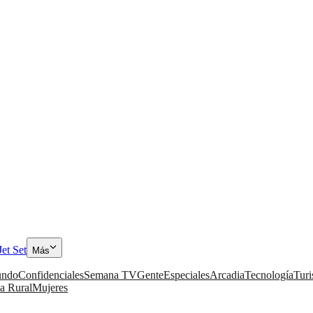
Jet Set
Más
ndo
Confidenciales
Semana TV
Gente
Especiales
Arcadia
Tecnología
Tur
a Rural
Mujeres