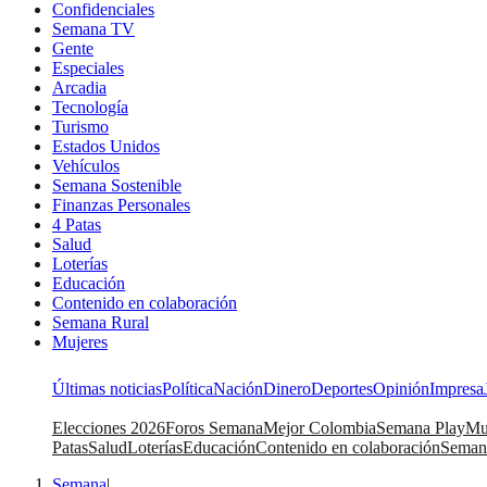
Confidenciales
Semana TV
Gente
Especiales
Arcadia
Tecnología
Turismo
Estados Unidos
Vehículos
Semana Sostenible
Finanzas Personales
4 Patas
Salud
Loterías
Educación
Contenido en colaboración
Semana Rural
Mujeres
Últimas noticias
Política
Nación
Dinero
Deportes
Opinión
Impresa
Elecciones 2026
Foros Semana
Mejor Colombia
Semana Play
Mu
Patas
Salud
Loterías
Educación
Contenido en colaboración
Seman
Semana
|