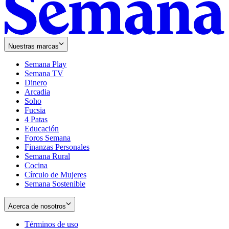
Nuestras marcas
Semana Play
Semana TV
Dinero
Arcadia
Soho
Opens
Fucsia
in
Opens
4 Patas
new
in
Educación
window
new
Foros Semana
window
Finanzas Personales
Semana Rural
Cocina
Círculo de Mujeres
Semana Sostenible
Acerca de nosotros
Términos de uso
Opens