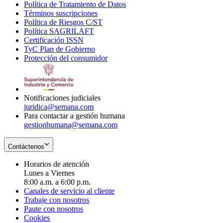
Política de Tratamiento de Datos
in
Opens
Términos suscripciones
new
Opens
in
Política de Riesgos C/ST
window
in
Opens
new
Política SAGRILAFT
Opens
new
in
window
Certificación ISSN
Opens
in
window
new
TyC Plan de Gobierno
in
new
Opens
window
Protección del consumidor
new
window
in
Opens
window
new
in
window
new
window
Notificaciones judiciales
juridica@semana.com
Para contactar a gestión humana
gestionhumana@semana.com
Contáctenos
Horarios de atención
Lunes a Viernes
8:00 a.m. a 6:00 p.m.
Canales de servicio al cliente
Trabaje con nosotros
Paute con nosotros
Cookies