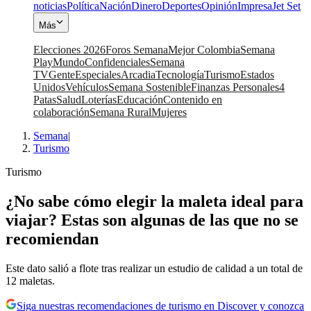
noticias
Política
Nación
Dinero
Deportes
Opinión
Impresa
Jet Set
Más
Elecciones 2026
Foros Semana
Mejor Colombia
Semana
Play
Mundo
Confidenciales
Semana
TV
Gente
Especiales
Arcadia
Tecnología
Turismo
Estados
Unidos
Vehículos
Semana Sostenible
Finanzas Personales
4
Patas
Salud
Loterías
Educación
Contenido en
colaboración
Semana Rural
Mujeres
Semana
|
Turismo
Turismo
¿No sabe cómo elegir la maleta ideal para
viajar? Estas son algunas de las que no se
recomiendan
Este dato salió a flote tras realizar un estudio de calidad a un total de
12 maletas.
Siga nuestras recomendaciones de turismo en Discover y conozca