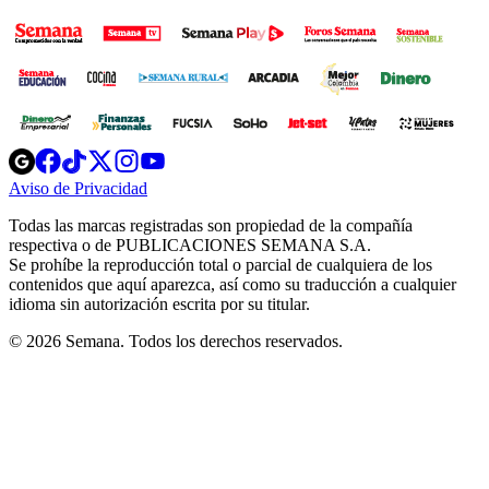
Opens
Opens
Opens
Opens
Opens
in
in
in
in
in
Aviso de Privacidad
Opens
new
new
new
new
new
in
window
window
window
window
window
Todas las marcas registradas son propiedad de la compañía
new
respectiva o de PUBLICACIONES SEMANA S.A.
window
Se prohíbe la reproducción total o parcial de cualquiera de los
contenidos que aquí aparezca, así como su traducción a cualquier
idioma sin autorización escrita por su titular.
© 2026 Semana. Todos los derechos reservados.