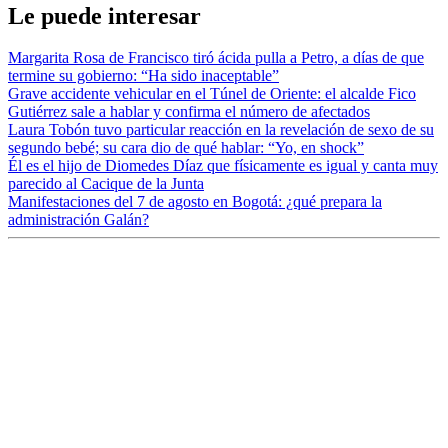
Le puede interesar
Margarita Rosa de Francisco tiró ácida pulla a Petro, a días de que
termine su gobierno: “Ha sido inaceptable”
Grave accidente vehicular en el Túnel de Oriente: el alcalde Fico
Gutiérrez sale a hablar y confirma el número de afectados
Laura Tobón tuvo particular reacción en la revelación de sexo de su
segundo bebé; su cara dio de qué hablar: “Yo, en shock”
Él es el hijo de Diomedes Díaz que físicamente es igual y canta muy
parecido al Cacique de la Junta
Manifestaciones del 7 de agosto en Bogotá: ¿qué prepara la
administración Galán?