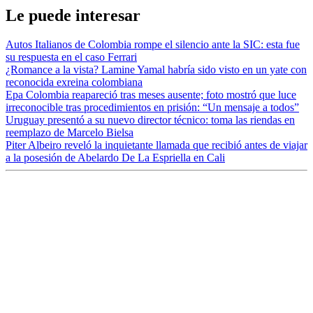
Le puede interesar
Autos Italianos de Colombia rompe el silencio ante la SIC: esta fue
su respuesta en el caso Ferrari
¿Romance a la vista? Lamine Yamal habría sido visto en un yate con
reconocida exreina colombiana
Epa Colombia reapareció tras meses ausente; foto mostró que luce
irreconocible tras procedimientos en prisión: “Un mensaje a todos”
Uruguay presentó a su nuevo director técnico: toma las riendas en
reemplazo de Marcelo Bielsa
Piter Albeiro reveló la inquietante llamada que recibió antes de viajar
a la posesión de Abelardo De La Espriella en Cali