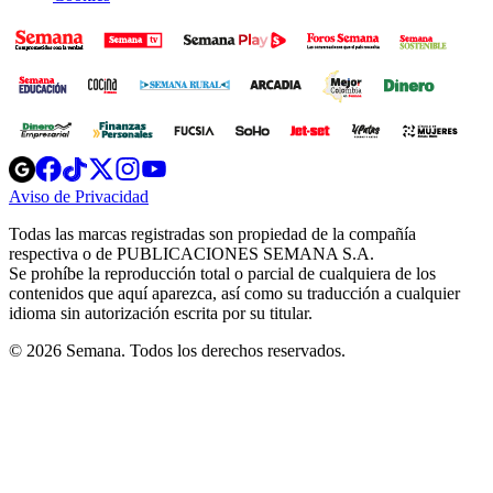
Opens
Opens
Opens
Opens
Opens
in
in
in
in
in
Aviso de Privacidad
Opens
new
new
new
new
new
in
window
window
window
window
window
Todas las marcas registradas son propiedad de la compañía
new
respectiva o de PUBLICACIONES SEMANA S.A.
window
Se prohíbe la reproducción total o parcial de cualquiera de los
contenidos que aquí aparezca, así como su traducción a cualquier
idioma sin autorización escrita por su titular.
© 2026 Semana. Todos los derechos reservados.