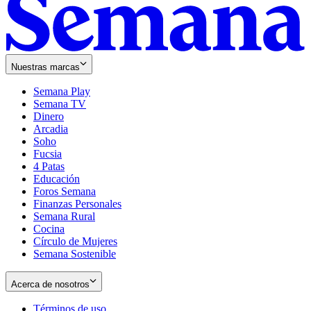
Nuestras marcas
Semana Play
Semana TV
Dinero
Arcadia
Soho
Opens
Fucsia
in
Opens
4 Patas
new
in
Educación
window
new
Foros Semana
window
Finanzas Personales
Semana Rural
Cocina
Círculo de Mujeres
Semana Sostenible
Acerca de nosotros
Términos de uso
Opens