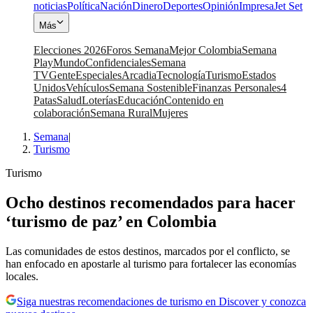
noticias
Política
Nación
Dinero
Deportes
Opinión
Impresa
Jet Set
Más
Elecciones 2026
Foros Semana
Mejor Colombia
Semana
Play
Mundo
Confidenciales
Semana
TV
Gente
Especiales
Arcadia
Tecnología
Turismo
Estados
Unidos
Vehículos
Semana Sostenible
Finanzas Personales
4
Patas
Salud
Loterías
Educación
Contenido en
colaboración
Semana Rural
Mujeres
Semana
|
Turismo
Turismo
Ocho destinos recomendados para hacer
‘turismo de paz’ en Colombia
Las comunidades de estos destinos, marcados por el conflicto, se
han enfocado en apostarle al turismo para fortalecer las economías
locales.
Siga nuestras recomendaciones de turismo en Discover y conozca