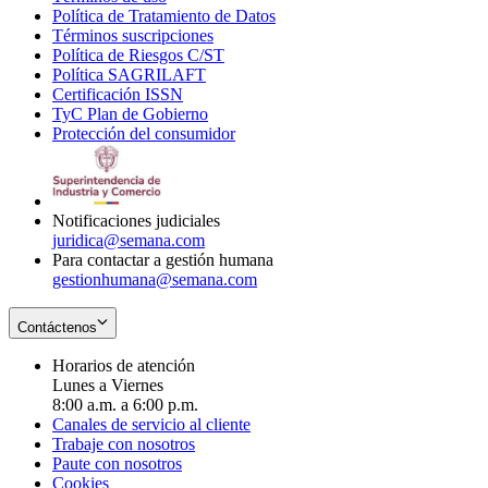
Política de Tratamiento de Datos
in
Opens
Términos suscripciones
new
Opens
in
Política de Riesgos C/ST
window
in
Opens
new
Política SAGRILAFT
Opens
new
in
window
Certificación ISSN
Opens
in
window
new
TyC Plan de Gobierno
in
new
Opens
window
Protección del consumidor
new
window
in
Opens
window
new
in
window
new
window
Notificaciones judiciales
juridica@semana.com
Para contactar a gestión humana
gestionhumana@semana.com
Contáctenos
Horarios de atención
Lunes a Viernes
8:00 a.m. a 6:00 p.m.
Canales de servicio al cliente
Trabaje con nosotros
Paute con nosotros
Cookies