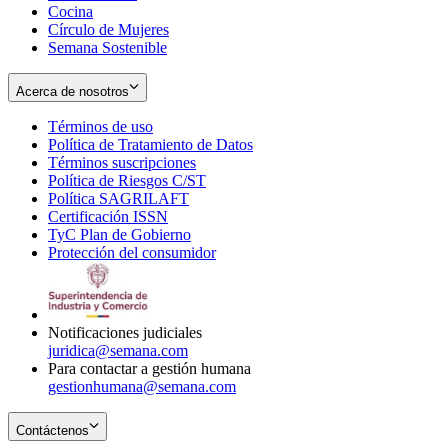
Cocina
Círculo de Mujeres
Semana Sostenible
Acerca de nosotros
Términos de uso
Opens
Política de Tratamiento de Datos
in
Opens
Términos suscripciones
new
Opens
in
Política de Riesgos C/ST
window
in
Opens
new
Política SAGRILAFT
Opens
new
in
window
Certificación ISSN
Opens
in
window
new
TyC Plan de Gobierno
in
new
Opens
window
Protección del consumidor
new
window
in
Opens
window
new
in
window
new
window
Notificaciones judiciales
juridica@semana.com
Para contactar a gestión humana
gestionhumana@semana.com
Contáctenos