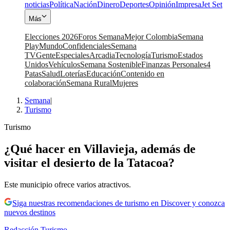
noticias
Política
Nación
Dinero
Deportes
Opinión
Impresa
Jet Set
Más
Elecciones 2026
Foros Semana
Mejor Colombia
Semana
Play
Mundo
Confidenciales
Semana
TV
Gente
Especiales
Arcadia
Tecnología
Turismo
Estados
Unidos
Vehículos
Semana Sostenible
Finanzas Personales
4
Patas
Salud
Loterías
Educación
Contenido en
colaboración
Semana Rural
Mujeres
Semana
|
Turismo
Turismo
¿Qué hacer en Villavieja, además de
visitar el desierto de la Tatacoa?
Este municipio ofrece varios atractivos.
Siga nuestras recomendaciones de turismo en Discover y conozca
nuevos destinos
Redacción Turismo