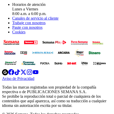
Horarios de atención
Lunes a Viernes
8:00 a.m. a 6:00 p.m.
Canales de servicio al cliente
Trabaje con nosotros
Paute con nosotros
Cookies
Opens
Opens
Opens
Opens
Opens
in
in
in
in
in
Aviso de Privacidad
Opens
new
new
new
new
new
in
window
window
window
window
window
Todas las marcas registradas son propiedad de la compañía
new
respectiva o de PUBLICACIONES SEMANA S.A.
window
Se prohíbe la reproducción total o parcial de cualquiera de los
contenidos que aquí aparezca, así como su traducción a cualquier
idioma sin autorización escrita por su titular.