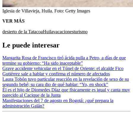
Iglesia de Villavieja, Huila.
Foto:
Getty Images
VER MÁS
desierto de la Tatacoa
Huila
vacaciones
turismo
Le puede interesar
Margarita Rosa de Francisco tiró ácida pulla a Petro, a días de que
termine su gobierno: “Ha sido inaceptable”
Grave accidente vehicular en el Túnel de Oriente: el alcalde Fico
Gutiérrez sale a hablar y confirma el número de afectados
Laura Tobón tuvo particular reacción en la revelación de sexo de su
segundo bebé; su cara dio de qué hablar: “Yo, en shock”
Él es el hijo de Diomedes Díaz que físicamente es igual y canta muy
parecido al Cacique de la Junta
Manifestaciones del 7 de agosto en Bogotá: ¿qué prepara la
administración Galán?