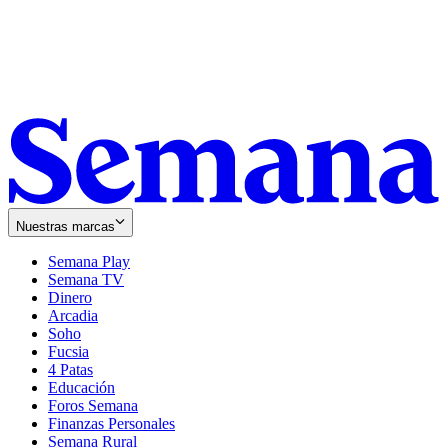
Nuestras marcas
Semana Play
Semana TV
Dinero
Arcadia
Soho
Opens
Fucsia
in
Opens
4 Patas
new
in
Educación
window
new
Foros Semana
window
Finanzas Personales
Semana Rural