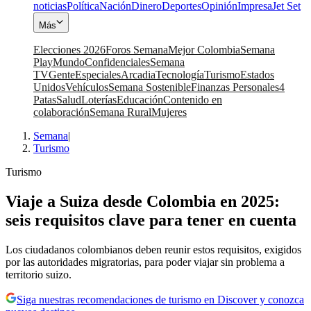
noticias
Política
Nación
Dinero
Deportes
Opinión
Impresa
Jet Set
Más
Elecciones 2026
Foros Semana
Mejor Colombia
Semana
Play
Mundo
Confidenciales
Semana
TV
Gente
Especiales
Arcadia
Tecnología
Turismo
Estados
Unidos
Vehículos
Semana Sostenible
Finanzas Personales
4
Patas
Salud
Loterías
Educación
Contenido en
colaboración
Semana Rural
Mujeres
Semana
|
Turismo
Turismo
Viaje a Suiza desde Colombia en 2025:
seis requisitos clave para tener en cuenta
Los ciudadanos colombianos deben reunir estos requisitos, exigidos
por las autoridades migratorias, para poder viajar sin problema a
territorio suizo.
Siga nuestras recomendaciones de turismo en Discover y conozca