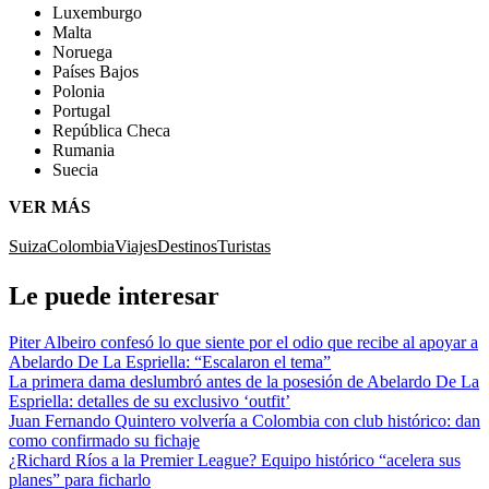
Luxemburgo
Malta
Noruega
Países Bajos
Polonia
Portugal
República Checa
Rumania
Suecia
VER MÁS
Suiza
Colombia
Viajes
Destinos
Turistas
Le puede interesar
Piter Albeiro confesó lo que siente por el odio que recibe al apoyar a
Abelardo De La Espriella: “Escalaron el tema”
La primera dama deslumbró antes de la posesión de Abelardo De La
Espriella: detalles de su exclusivo ‘outfit’
Juan Fernando Quintero volvería a Colombia con club histórico: dan
como confirmado su fichaje
¿Richard Ríos a la Premier League? Equipo histórico “acelera sus
planes” para ficharlo