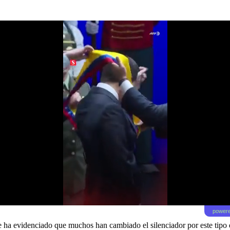
powere
se ha evidenciado que muchos han cambiado el silenciador por este tipo 