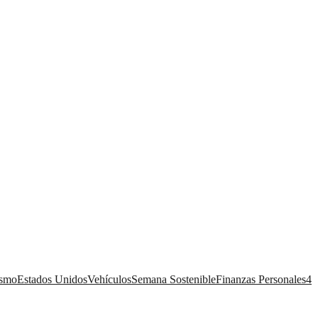
ismo
Estados Unidos
Vehículos
Semana Sostenible
Finanzas Personales
4