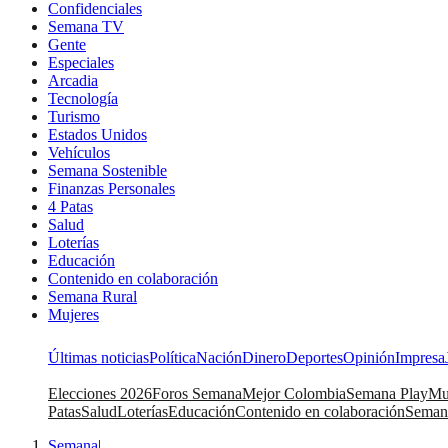
Confidenciales
Semana TV
Gente
Especiales
Arcadia
Tecnología
Turismo
Estados Unidos
Vehículos
Semana Sostenible
Finanzas Personales
4 Patas
Salud
Loterías
Educación
Contenido en colaboración
Semana Rural
Mujeres
Últimas noticias
Política
Nación
Dinero
Deportes
Opinión
Impresa
Elecciones 2026
Foros Semana
Mejor Colombia
Semana Play
Mu
Patas
Salud
Loterías
Educación
Contenido en colaboración
Seman
Semana
|