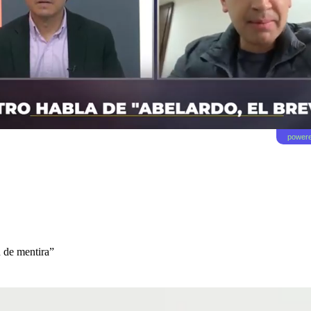
powere
n de mentira”