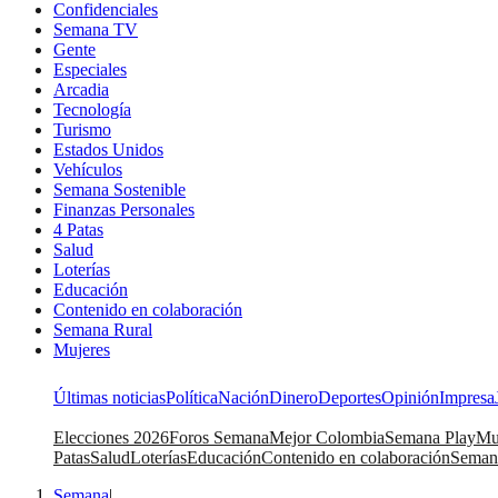
Confidenciales
Semana TV
Gente
Especiales
Arcadia
Tecnología
Turismo
Estados Unidos
Vehículos
Semana Sostenible
Finanzas Personales
4 Patas
Salud
Loterías
Educación
Contenido en colaboración
Semana Rural
Mujeres
Últimas noticias
Política
Nación
Dinero
Deportes
Opinión
Impresa
Elecciones 2026
Foros Semana
Mejor Colombia
Semana Play
Mu
Patas
Salud
Loterías
Educación
Contenido en colaboración
Seman
Semana
|