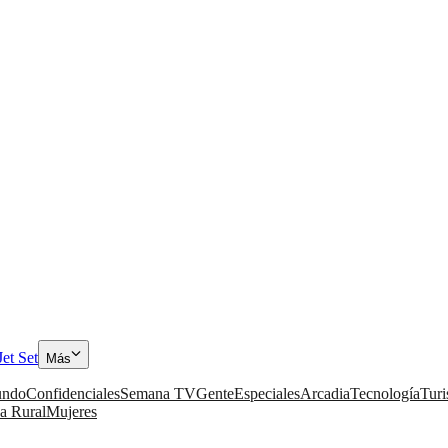
Jet Set
Más
ndo
Confidenciales
Semana TV
Gente
Especiales
Arcadia
Tecnología
Tur
a Rural
Mujeres