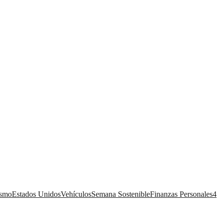
ismo
Estados Unidos
Vehículos
Semana Sostenible
Finanzas Personales
4