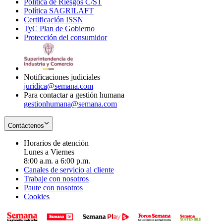
Política de Riesgos C/ST
window
in
Opens
new
Política SAGRILAFT
Opens
new
in
window
Certificación ISSN
Opens
in
window
new
TyC Plan de Gobierno
in
new
Opens
window
Protección del consumidor
new
window
in
Opens
window
new
in
window
new
window
Notificaciones judiciales
juridica@semana.com
Para contactar a gestión humana
gestionhumana@semana.com
Contáctenos
Horarios de atención
Lunes a Viernes
8:00 a.m. a 6:00 p.m.
Canales de servicio al cliente
Trabaje con nosotros
Paute con nosotros
Cookies