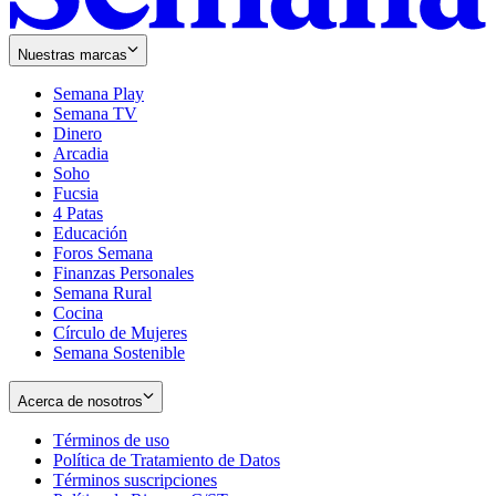
Nuestras marcas
Semana Play
Semana TV
Dinero
Arcadia
Soho
Opens
Fucsia
in
Opens
4 Patas
new
in
Educación
window
new
Foros Semana
window
Finanzas Personales
Semana Rural
Cocina
Círculo de Mujeres
Semana Sostenible
Acerca de nosotros
Términos de uso
Opens
Política de Tratamiento de Datos
in
Opens
Términos suscripciones
new
Opens
in