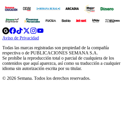
Opens
Opens
Opens
Opens
Opens
in
in
in
in
in
Aviso de Privacidad
Opens
new
new
new
new
new
in
window
window
window
window
window
Todas las marcas registradas son propiedad de la compañía
new
respectiva o de PUBLICACIONES SEMANA S.A.
window
Se prohíbe la reproducción total o parcial de cualquiera de los
contenidos que aquí aparezca, así como su traducción a cualquier
idioma sin autorización escrita por su titular.
© 2026 Semana. Todos los derechos reservados.