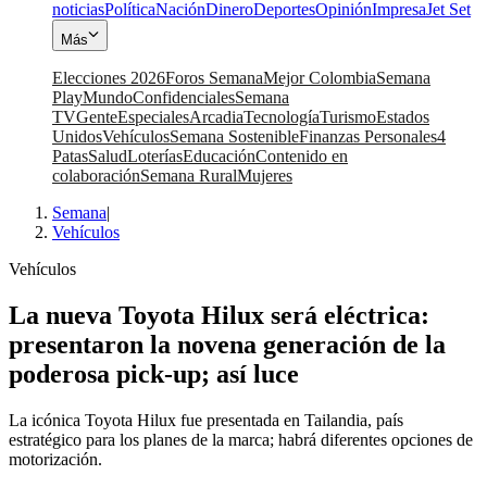
noticias
Política
Nación
Dinero
Deportes
Opinión
Impresa
Jet Set
Más
Elecciones 2026
Foros Semana
Mejor Colombia
Semana
Play
Mundo
Confidenciales
Semana
TV
Gente
Especiales
Arcadia
Tecnología
Turismo
Estados
Unidos
Vehículos
Semana Sostenible
Finanzas Personales
4
Patas
Salud
Loterías
Educación
Contenido en
colaboración
Semana Rural
Mujeres
Semana
|
Vehículos
Vehículos
La nueva Toyota Hilux será eléctrica:
presentaron la novena generación de la
poderosa pick-up; así luce
La icónica Toyota Hilux fue presentada en Tailandia, país
estratégico para los planes de la marca; habrá diferentes opciones de
motorización.