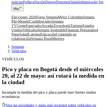
noticias
Política
Nación
Dinero
Deportes
Opinión
Impresa
Jet Set
Más
Elecciones 2026
Foros Semana
Mejor Colombia
Semana
Play
Mundo
Confidenciales
Semana
TV
Gente
Especiales
Arcadia
Tecnología
Turismo
Estados
Unidos
Vehículos
Semana Sostenible
Finanzas Personales
4
Patas
Salud
Loterías
Educación
Contenido en
colaboración
Semana Rural
Mujeres
Semana
|
Vehículos
VEHÍCULOS
Pico y placa en Bogotá desde el miércoles
20, al 22 de mayo: así rotará la medida en
la ciudad
Incumplir la medida del pico y placa puede traer fuertes multas
económicas.
Siga las novedades y guías más recientes sobre vehículos en