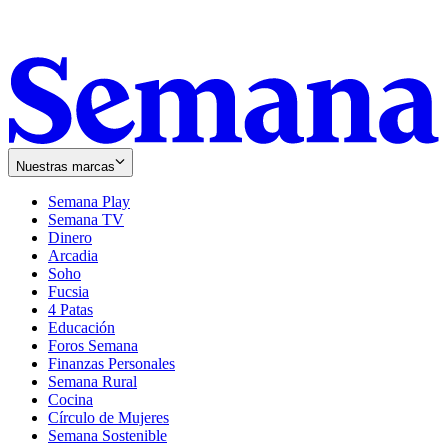
Nuestras marcas
Semana Play
Semana TV
Dinero
Arcadia
Soho
Opens
Fucsia
in
Opens
4 Patas
new
in
Educación
window
new
Foros Semana
window
Finanzas Personales
Semana Rural
Cocina
Círculo de Mujeres
Semana Sostenible