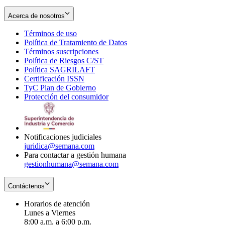
Acerca de nosotros
Términos de uso
Opens
Política de Tratamiento de Datos
in
Opens
Términos suscripciones
new
Opens
in
Política de Riesgos C/ST
window
in
Opens
new
Política SAGRILAFT
Opens
new
in
window
Certificación ISSN
Opens
in
window
new
TyC Plan de Gobierno
in
new
Opens
window
Protección del consumidor
new
window
in
Opens
window
new
in
window
new
window
Notificaciones judiciales
juridica@semana.com
Para contactar a gestión humana
gestionhumana@semana.com
Contáctenos
Horarios de atención
Lunes a Viernes
8:00 a.m. a 6:00 p.m.