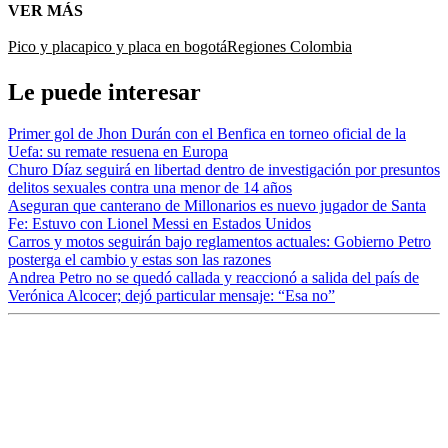
VER MÁS
Pico y placa
pico y placa en bogotá
Regiones Colombia
Le puede interesar
Primer gol de Jhon Durán con el Benfica en torneo oficial de la
Uefa: su remate resuena en Europa
Churo Díaz seguirá en libertad dentro de investigación por presuntos
delitos sexuales contra una menor de 14 años
Aseguran que canterano de Millonarios es nuevo jugador de Santa
Fe: Estuvo con Lionel Messi en Estados Unidos
Carros y motos seguirán bajo reglamentos actuales: Gobierno Petro
posterga el cambio y estas son las razones
Andrea Petro no se quedó callada y reaccionó a salida del país de
Verónica Alcocer; dejó particular mensaje: “Esa no”