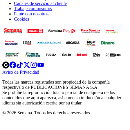
Canales de servicio al cliente
Trabaje con nosotros
Paute con nosotros
Cookies
Opens
Opens
Opens
Opens
Opens
in
in
in
in
in
Aviso de Privacidad
Opens
new
new
new
new
new
in
window
window
window
window
window
Todas las marcas registradas son propiedad de la compañía
new
respectiva o de PUBLICACIONES SEMANA S.A.
window
Se prohíbe la reproducción total o parcial de cualquiera de los
contenidos que aquí aparezca, así como su traducción a cualquier
idioma sin autorización escrita por su titular.
© 2026 Semana. Todos los derechos reservados.